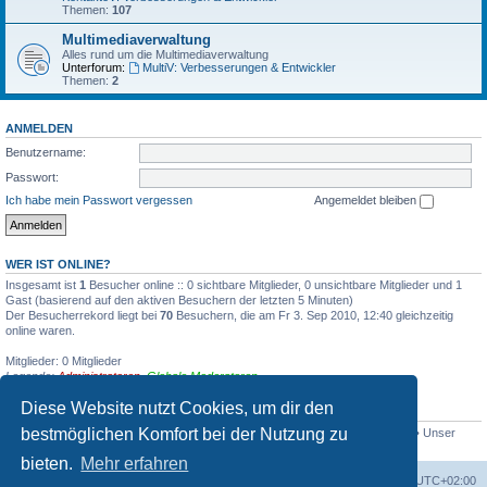
Themen:
107
Multimediaverwaltung
Alles rund um die Multimediaverwaltung
Unterforum:
MultiV: Verbesserungen & Entwickler
Themen:
2
ANMELDEN
Benutzername:
Passwort:
Ich habe mein Passwort vergessen
Angemeldet bleiben
WER IST ONLINE?
Insgesamt ist
1
Besucher online :: 0 sichtbare Mitglieder, 0 unsichtbare Mitglieder und 1
Gast (basierend auf den aktiven Besuchern der letzten 5 Minuten)
Der Besucherrekord liegt bei
70
Besuchern, die am Fr 3. Sep 2010, 12:40 gleichzeitig
online waren.
Mitglieder: 0 Mitglieder
Legende:
Administratoren
,
Globale Moderatoren
Diese Website nutzt Cookies, um dir den
STATISTIK
bestmöglichen Komfort bei der Nutzung zu
Beiträge insgesamt
2375
• Themen insgesamt
360
• Mitglieder insgesamt
203
• Unser
neuestes Mitglied:
CineMax
bieten.
Mehr erfahren
Foren-Übersicht
Alle Zeiten sind
UTC+02:00