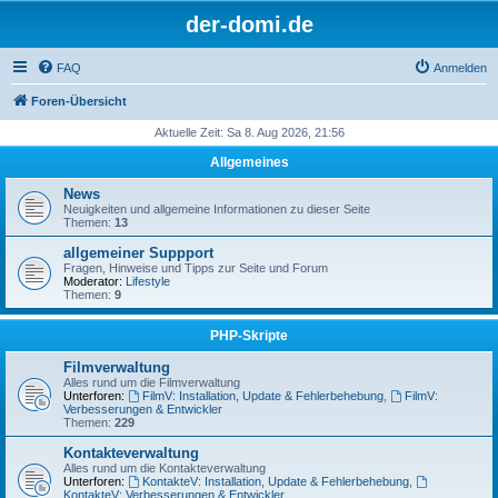
der-domi.de
FAQ
Anmelden
Foren-Übersicht
Aktuelle Zeit: Sa 8. Aug 2026, 21:56
Allgemeines
News
Neuigkeiten und allgemeine Informationen zu dieser Seite
Themen:
13
allgemeiner Suppport
Fragen, Hinweise und Tipps zur Seite und Forum
Moderator:
Lifestyle
Themen:
9
PHP-Skripte
Filmverwaltung
Alles rund um die Filmverwaltung
Unterforen:
FilmV: Installation, Update & Fehlerbehebung
,
FilmV:
Verbesserungen & Entwickler
Themen:
229
Kontakteverwaltung
Alles rund um die Kontakteverwaltung
Unterforen:
KontakteV: Installation, Update & Fehlerbehebung
,
KontakteV: Verbesserungen & Entwickler