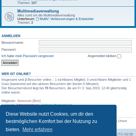
Themen:
107
Multimediaverwaltung
Alles rund um die Multimediaverwaltung
Unterforum:
MultiV: Verbesserungen & Entwickler
Themen:
2
ANMELDEN
Benutzername:
Passwort:
Ich habe mein Passwort vergessen
Angemeldet bleiben
WER IST ONLINE?
Insgesamt sind
2
Besucher online :: 1 sichtbares Mitglied, 0 unsichtbare Mitglieder und 1
Gast (basierend auf den aktiven Besuchern der letzten 5 Minuten)
Der Besucherrekord liegt bei
70
Besuchern, die am Fr 3. Sep 2010, 12:40 gleichzeitig
online waren.
Mitglieder:
Semrush [Bot]
Legende:
Administratoren
,
Globale Moderatoren
Diese Website nutzt Cookies, um dir den
STATISTIK
bestmöglichen Komfort bei der Nutzung zu
Beiträge insgesamt
2375
• Themen insgesamt
360
• Mitglieder insgesamt
203
• Unser
neuestes Mitglied:
CineMax
bieten.
Mehr erfahren
Foren-Übersicht
Alle Zeiten sind
UTC+02:00