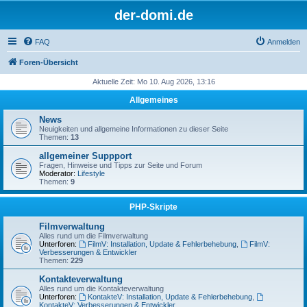
der-domi.de
FAQ
Anmelden
Foren-Übersicht
Aktuelle Zeit: Mo 10. Aug 2026, 13:16
Allgemeines
News
Neuigkeiten und allgemeine Informationen zu dieser Seite
Themen:
13
allgemeiner Suppport
Fragen, Hinweise und Tipps zur Seite und Forum
Moderator:
Lifestyle
Themen:
9
PHP-Skripte
Filmverwaltung
Alles rund um die Filmverwaltung
Unterforen:
FilmV: Installation, Update & Fehlerbehebung
,
FilmV:
Verbesserungen & Entwickler
Themen:
229
Kontakteverwaltung
Alles rund um die Kontakteverwaltung
Unterforen:
KontakteV: Installation, Update & Fehlerbehebung
,
KontakteV: Verbesserungen & Entwickler