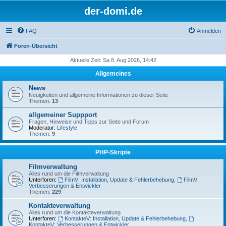
der-domi.de
FAQ
Anmelden
Foren-Übersicht
Aktuelle Zeit: Sa 8. Aug 2026, 14:42
Allgemeines
News
Neuigkeiten und allgemeine Informationen zu dieser Seite
Themen:
13
allgemeiner Suppport
Fragen, Hinweise und Tipps zur Seite und Forum
Moderator:
Lifestyle
Themen:
9
PHP-Skripte
Filmverwaltung
Alles rund um die Filmverwaltung
Unterforen:
FilmV: Installation, Update & Fehlerbehebung
,
FilmV:
Verbesserungen & Entwickler
Themen:
229
Kontakteverwaltung
Alles rund um die Kontakteverwaltung
Unterforen:
KontakteV: Installation, Update & Fehlerbehebung
,
KontakteV: Verbesserungen & Entwickler