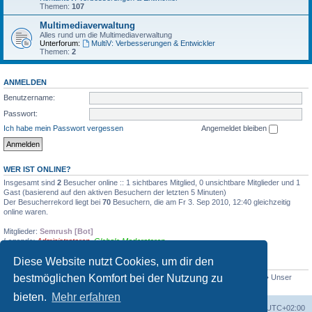
Themen:
107
Multimediaverwaltung
Alles rund um die Multimediaverwaltung
Unterforum:
MultiV: Verbesserungen & Entwickler
Themen:
2
ANMELDEN
Benutzername:
Passwort:
Ich habe mein Passwort vergessen
Angemeldet bleiben
WER IST ONLINE?
Insgesamt sind
2
Besucher online :: 1 sichtbares Mitglied, 0 unsichtbare Mitglieder und 1
Gast (basierend auf den aktiven Besuchern der letzten 5 Minuten)
Der Besucherrekord liegt bei
70
Besuchern, die am Fr 3. Sep 2010, 12:40 gleichzeitig
online waren.
Mitglieder:
Semrush [Bot]
Legende:
Administratoren
,
Globale Moderatoren
Diese Website nutzt Cookies, um dir den
STATISTIK
bestmöglichen Komfort bei der Nutzung zu
Beiträge insgesamt
2375
• Themen insgesamt
360
• Mitglieder insgesamt
203
• Unser
neuestes Mitglied:
CineMax
bieten.
Mehr erfahren
Foren-Übersicht
Alle Zeiten sind
UTC+02:00