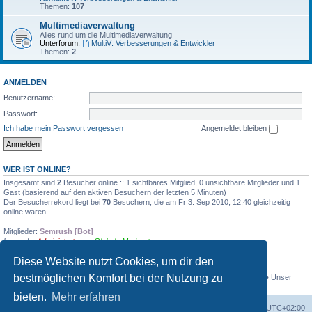
Themen:
107
Multimediaverwaltung
Alles rund um die Multimediaverwaltung
Unterforum:
MultiV: Verbesserungen & Entwickler
Themen:
2
ANMELDEN
Benutzername:
Passwort:
Ich habe mein Passwort vergessen
Angemeldet bleiben
WER IST ONLINE?
Insgesamt sind
2
Besucher online :: 1 sichtbares Mitglied, 0 unsichtbare Mitglieder und 1
Gast (basierend auf den aktiven Besuchern der letzten 5 Minuten)
Der Besucherrekord liegt bei
70
Besuchern, die am Fr 3. Sep 2010, 12:40 gleichzeitig
online waren.
Mitglieder:
Semrush [Bot]
Legende:
Administratoren
,
Globale Moderatoren
Diese Website nutzt Cookies, um dir den
STATISTIK
bestmöglichen Komfort bei der Nutzung zu
Beiträge insgesamt
2375
• Themen insgesamt
360
• Mitglieder insgesamt
203
• Unser
neuestes Mitglied:
CineMax
bieten.
Mehr erfahren
Foren-Übersicht
Alle Zeiten sind
UTC+02:00