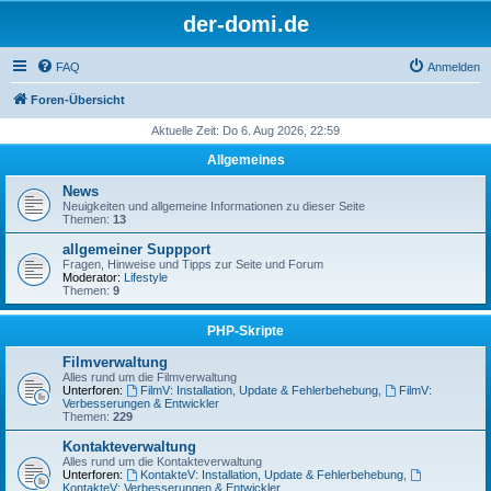
der-domi.de
FAQ
Anmelden
Foren-Übersicht
Aktuelle Zeit: Do 6. Aug 2026, 22:59
Allgemeines
News
Neuigkeiten und allgemeine Informationen zu dieser Seite
Themen:
13
allgemeiner Suppport
Fragen, Hinweise und Tipps zur Seite und Forum
Moderator:
Lifestyle
Themen:
9
PHP-Skripte
Filmverwaltung
Alles rund um die Filmverwaltung
Unterforen:
FilmV: Installation, Update & Fehlerbehebung
,
FilmV:
Verbesserungen & Entwickler
Themen:
229
Kontakteverwaltung
Alles rund um die Kontakteverwaltung
Unterforen:
KontakteV: Installation, Update & Fehlerbehebung
,
KontakteV: Verbesserungen & Entwickler