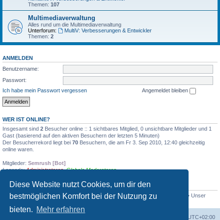
Themen:
107
Multimediaverwaltung
Alles rund um die Multimediaverwaltung
Unterforum:
MultiV: Verbesserungen & Entwickler
Themen:
2
ANMELDEN
Benutzername:
Passwort:
Ich habe mein Passwort vergessen
Angemeldet bleiben
WER IST ONLINE?
Insgesamt sind
2
Besucher online :: 1 sichtbares Mitglied, 0 unsichtbare Mitglieder und 1
Gast (basierend auf den aktiven Besuchern der letzten 5 Minuten)
Der Besucherrekord liegt bei
70
Besuchern, die am Fr 3. Sep 2010, 12:40 gleichzeitig
online waren.
Mitglieder:
Semrush [Bot]
Legende:
Administratoren
,
Globale Moderatoren
Diese Website nutzt Cookies, um dir den
STATISTIK
bestmöglichen Komfort bei der Nutzung zu
Beiträge insgesamt
2375
• Themen insgesamt
360
• Mitglieder insgesamt
203
• Unser
neuestes Mitglied:
CineMax
bieten.
Mehr erfahren
Foren-Übersicht
Alle Zeiten sind
UTC+02:00