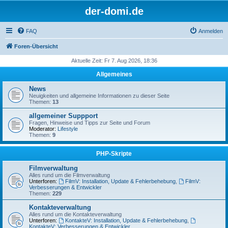
der-domi.de
FAQ
Anmelden
Foren-Übersicht
Aktuelle Zeit: Fr 7. Aug 2026, 18:36
Allgemeines
News
Neuigkeiten und allgemeine Informationen zu dieser Seite
Themen:
13
allgemeiner Suppport
Fragen, Hinweise und Tipps zur Seite und Forum
Moderator:
Lifestyle
Themen:
9
PHP-Skripte
Filmverwaltung
Alles rund um die Filmverwaltung
Unterforen:
FilmV: Installation, Update & Fehlerbehebung
,
FilmV:
Verbesserungen & Entwickler
Themen:
229
Kontakteverwaltung
Alles rund um die Kontakteverwaltung
Unterforen:
KontakteV: Installation, Update & Fehlerbehebung
,
KontakteV: Verbesserungen & Entwickler