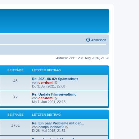
Anmelden
Aktuelle Zeit: Sa 8. Aug 2026, 21:28
BEITRÄGE
LETZTER BEITRAG
L
Re: 2021-06-02: Spamschutz
B
46
e
N
von
der-domi
t
e
Do 3. Jun 2021, 22:08
e
z
u
t
e
L
Re: Update Filmverwaltung
B
35
i
e
s
e
N
von
der-domi
r
t
t
e
Mo 7. Jun 2021, 22:13
e
t
B
e
z
u
e
r
t
e
i
i
B
r
e
s
BEITRÄGE
LETZTER BEITRAG
t
e
r
t
r
i
t
B
e
ä
L
a
Re: Ein paar Probleme mit der…
t
e
r
B
1761
e
N
g
von
compoundbow83
r
i
B
r
g
t
e
Di 26. Mai 2015, 21:51
a
t
e
e
z
u
g
r
i
ä
e
t
e
a
t