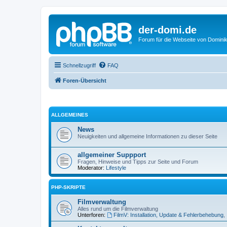
der-domi.de
Forum für die Webseite von Domin
Schnellzugriff
FAQ
Foren-Übersicht
ALLGEMEINES
News
Neuigkeiten und allgemeine Informationen zu dieser Seite
allgemeiner Suppport
Fragen, Hinweise und Tipps zur Seite und Forum
Moderator:
Lifestyle
PHP-SKRIPTE
Filmverwaltung
Alles rund um die Filmverwaltung
Unterforen:
FilmV: Installation, Update & Fehlerbehebung
,