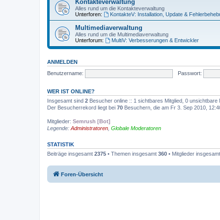
Kontakteverwaltung
Alles rund um die Kontakteverwaltung
Unterforen:
KontakteV: Installation, Update & Fehlerbehe
Multimediaverwaltung
Alles rund um die Multimediaverwaltung
Unterforum:
MultiV: Verbesserungen & Entwickler
ANMELDEN
Benutzername:
Passwort:
WER IST ONLINE?
Insgesamt sind
2
Besucher online :: 1 sichtbares Mitglied, 0 unsichtbare
Der Besucherrekord liegt bei
70
Besuchern, die am Fr 3. Sep 2010, 12:40 
Mitglieder:
Semrush [Bot]
Legende:
Administratoren
,
Globale Moderatoren
STATISTIK
Beiträge insgesamt
2375
• Themen insgesamt
360
• Mitglieder insgesam
Foren-Übersicht