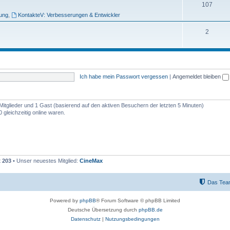
e
T
107
bung
,
KontakteV: Verbesserungen & Entwickler
m
h
e
e
T
2
n
m
h
e
e
n
m
Ich habe mein Passwort vergessen
|
Angemeldet bleiben
e
n
 Mitglieder und 1 Gast (basierend auf den aktiven Besuchern der letzten 5 Minuten)
gleichzeitig online waren.
t
203
• Unser neuestes Mitglied:
CineMax
Das Tea
Powered by
phpBB
® Forum Software © phpBB Limited
Deutsche Übersetzung durch
phpBB.de
Datenschutz
|
Nutzungsbedingungen