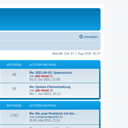
Anmelden
Aktuelle Zeit: Fr 7. Aug 2026, 05:37
BEITRÄGE
LETZTER BEITRAG
L
Re: 2021-06-02: Spamschutz
B
46
e
N
von
der-domi
t
e
Do 3. Jun 2021, 22:08
e
z
u
t
e
L
Re: Update Filmverwaltung
B
35
i
e
s
e
N
von
der-domi
r
t
t
e
Mo 7. Jun 2021, 22:13
e
t
B
e
z
u
e
r
t
e
i
i
B
r
e
s
BEITRÄGE
LETZTER BEITRAG
t
e
r
t
r
i
t
B
e
ä
L
a
Re: Ein paar Probleme mit der…
t
e
r
B
1761
e
N
g
von
compoundbow83
r
i
B
r
g
t
e
Di 26. Mai 2015, 21:51
a
t
e
e
z
u
g
r
i
ä
e
t
e
a
t