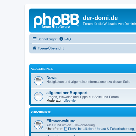
der-domi.de
Forum für die Webseite von Domin
Schnellzugriff
FAQ
Foren-Übersicht
ALLGEMEINES
News
Neuigkeiten und allgemeine Informationen zu dieser Seite
allgemeiner Suppport
Fragen, Hinweise und Tipps zur Seite und Forum
Moderator:
Lifestyle
PHP-SKRIPTE
Filmverwaltung
Alles rund um die Filmverwaltung
Unterforen:
FilmV: Installation, Update & Fehlerbehebung
,