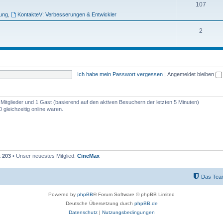
e
T
107
bung
,
KontakteV: Verbesserungen & Entwickler
m
h
e
e
T
2
n
m
h
e
e
n
m
Ich habe mein Passwort vergessen
|
Angemeldet bleiben
e
n
e Mitglieder und 1 Gast (basierend auf den aktiven Besuchern der letzten 5 Minuten)
gleichzeitig online waren.
t
203
• Unser neuestes Mitglied:
CineMax
Das Tea
Powered by
phpBB
® Forum Software © phpBB Limited
Deutsche Übersetzung durch
phpBB.de
Datenschutz
|
Nutzungsbedingungen