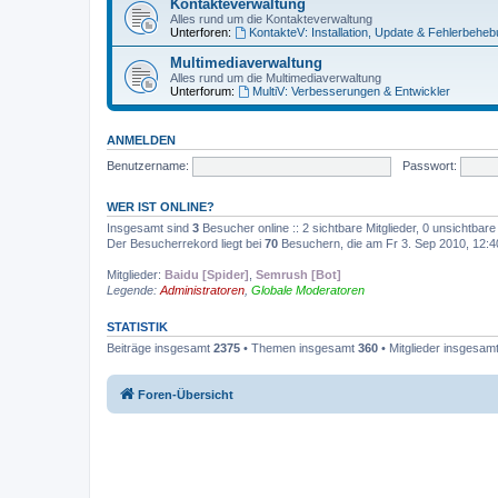
Kontakteverwaltung
Alles rund um die Kontakteverwaltung
Unterforen:
KontakteV: Installation, Update & Fehlerbehe
Multimediaverwaltung
Alles rund um die Multimediaverwaltung
Unterforum:
MultiV: Verbesserungen & Entwickler
ANMELDEN
Benutzername:
Passwort:
WER IST ONLINE?
Insgesamt sind
3
Besucher online :: 2 sichtbare Mitglieder, 0 unsichtbar
Der Besucherrekord liegt bei
70
Besuchern, die am Fr 3. Sep 2010, 12:40 
Mitglieder:
Baidu [Spider]
,
Semrush [Bot]
Legende:
Administratoren
,
Globale Moderatoren
STATISTIK
Beiträge insgesamt
2375
• Themen insgesamt
360
• Mitglieder insgesam
Foren-Übersicht