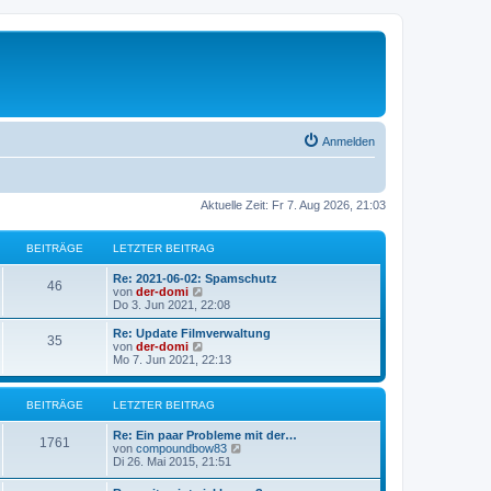
Anmelden
Aktuelle Zeit: Fr 7. Aug 2026, 21:03
BEITRÄGE
LETZTER BEITRAG
L
Re: 2021-06-02: Spamschutz
B
46
e
N
von
der-domi
t
e
Do 3. Jun 2021, 22:08
e
z
u
t
e
L
Re: Update Filmverwaltung
B
35
i
e
s
e
N
von
der-domi
r
t
t
e
Mo 7. Jun 2021, 22:13
e
t
B
e
z
u
e
r
t
e
i
i
B
r
e
s
BEITRÄGE
LETZTER BEITRAG
t
e
r
t
r
i
t
B
e
ä
L
a
Re: Ein paar Probleme mit der…
t
e
r
B
1761
e
N
g
von
compoundbow83
r
i
B
r
g
t
e
Di 26. Mai 2015, 21:51
a
t
e
e
z
u
g
r
i
ä
e
t
e
a
t