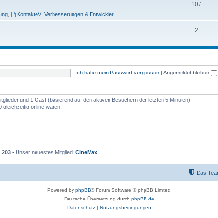
e
T
107
bung
,
KontakteV: Verbesserungen & Entwickler
m
h
e
e
T
2
n
m
h
e
e
n
m
Ich habe mein Passwort vergessen
|
Angemeldet bleiben
e
n
Mitglieder und 1 Gast (basierend auf den aktiven Besuchern der letzten 5 Minuten)
gleichzeitig online waren.
t
203
• Unser neuestes Mitglied:
CineMax
Das Tea
Powered by
phpBB
® Forum Software © phpBB Limited
Deutsche Übersetzung durch
phpBB.de
Datenschutz
|
Nutzungsbedingungen