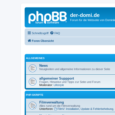
der-domi.de
Forum für die Webseite von Domin
Schnellzugriff
FAQ
Foren-Übersicht
ALLGEMEINES
News
Neuigkeiten und allgemeine Informationen zu dieser Seite
allgemeiner Suppport
Fragen, Hinweise und Tipps zur Seite und Forum
Moderator:
Lifestyle
PHP-SKRIPTE
Filmverwaltung
Alles rund um die Filmverwaltung
Unterforen:
FilmV: Installation, Update & Fehlerbehebung
,