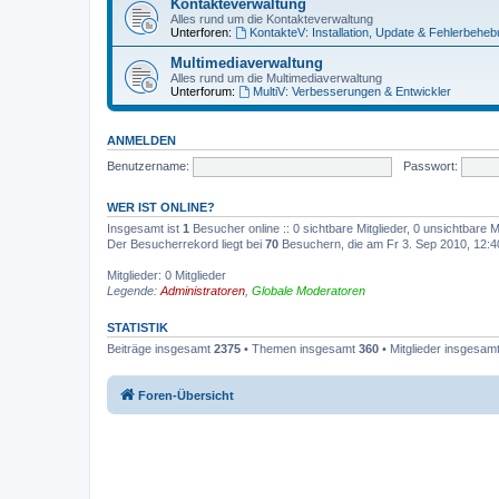
Kontakteverwaltung
Alles rund um die Kontakteverwaltung
Unterforen:
KontakteV: Installation, Update & Fehlerbehe
Multimediaverwaltung
Alles rund um die Multimediaverwaltung
Unterforum:
MultiV: Verbesserungen & Entwickler
ANMELDEN
Benutzername:
Passwort:
WER IST ONLINE?
Insgesamt ist
1
Besucher online :: 0 sichtbare Mitglieder, 0 unsichtbare 
Der Besucherrekord liegt bei
70
Besuchern, die am Fr 3. Sep 2010, 12:40 
Mitglieder: 0 Mitglieder
Legende:
Administratoren
,
Globale Moderatoren
STATISTIK
Beiträge insgesamt
2375
• Themen insgesamt
360
• Mitglieder insgesam
Foren-Übersicht