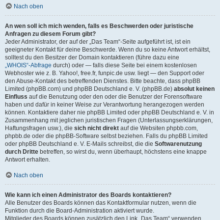
Nach oben
An wen soll ich mich wenden, falls es Beschwerden oder juristische
Anfragen zu diesem Forum gibt?
Jeder Administrator, der auf der „Das Team“-Seite aufgeführt ist, ist ein
geeigneter Kontakt für deine Beschwerde. Wenn du so keine Antwort erhältst,
solltest du den Besitzer der Domain kontaktieren (führe dazu eine
„WHOIS“-Abfrage
durch) oder — falls diese Seite bei einem kostenlosen
Webhoster wie z. B. Yahoo!, free.fr, funpic.de usw. liegt — den Support oder
den Abuse-Kontakt des betreffenden Dienstes. Bitte beachte, dass phpBB
Limited (phpBB.com) und phpBB Deutschland e. V. (phpBB.de)
absolut keinen
Einfluss
auf die Benutzung oder den oder die Benutzer der Forensoftware
haben und dafür in keiner Weise zur Verantwortung herangezogen werden
können. Kontaktiere daher nie phpBB Limited oder phpBB Deutschland e. V. in
Zusammenhang mit jeglichen juristischen Fragen (Unterlassungserklärungen,
Haftungsfragen usw.), die
sich nicht direkt
auf die Websiten phpbb.com,
phpbb.de oder die phpBB-Software selbst beziehen. Falls du phpBB Limited
oder phpBB Deutschland e. V. E-Mails schreibst, die die
Softwarenutzung
durch Dritte
betreffen, so wirst du, wenn überhaupt, höchstens eine knappe
Antwort erhalten.
Nach oben
Wie kann ich einen Administrator des Boards kontaktieren?
Alle Benutzer des Boards können das Kontaktformular nutzen, wenn die
Funktion durch die Board-Administration aktiviert wurde.
Mitglieder des Boards können zusätzlich den Link „Das Team“ verwenden.