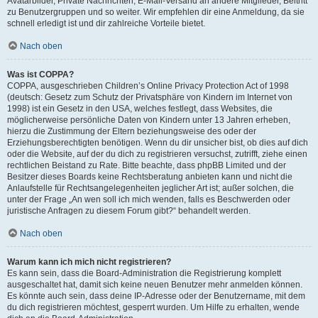
Avatarbilder, Private Nachrichten, E-Mail-Versand an andere Mitglieder, Beitritt
zu Benutzergruppen und so weiter. Wir empfehlen dir eine Anmeldung, da sie
schnell erledigt ist und dir zahlreiche Vorteile bietet.
Nach oben
Was ist COPPA?
COPPA, ausgeschrieben Children’s Online Privacy Protection Act of 1998
(deutsch: Gesetz zum Schutz der Privatsphäre von Kindern im Internet von
1998) ist ein Gesetz in den USA, welches festlegt, dass Websites, die
möglicherweise persönliche Daten von Kindern unter 13 Jahren erheben,
hierzu die Zustimmung der Eltern beziehungsweise des oder der
Erziehungsberechtigten benötigen. Wenn du dir unsicher bist, ob dies auf dich
oder die Website, auf der du dich zu registrieren versuchst, zutrifft, ziehe einen
rechtlichen Beistand zu Rate. Bitte beachte, dass phpBB Limited und der
Besitzer dieses Boards keine Rechtsberatung anbieten kann und nicht die
Anlaufstelle für Rechtsangelegenheiten jeglicher Art ist; außer solchen, die
unter der Frage „An wen soll ich mich wenden, falls es Beschwerden oder
juristische Anfragen zu diesem Forum gibt?“ behandelt werden.
Nach oben
Warum kann ich mich nicht registrieren?
Es kann sein, dass die Board-Administration die Registrierung komplett
ausgeschaltet hat, damit sich keine neuen Benutzer mehr anmelden können.
Es könnte auch sein, dass deine IP-Adresse oder der Benutzername, mit dem
du dich registrieren möchtest, gesperrt wurden. Um Hilfe zu erhalten, wende