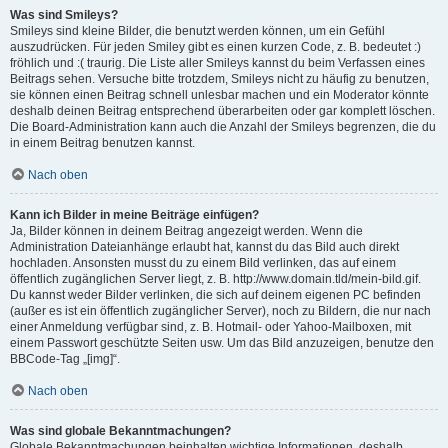
Was sind Smileys?
Smileys sind kleine Bilder, die benutzt werden können, um ein Gefühl
auszudrücken. Für jeden Smiley gibt es einen kurzen Code, z. B. bedeutet :)
fröhlich und :( traurig. Die Liste aller Smileys kannst du beim Verfassen eines
Beitrags sehen. Versuche bitte trotzdem, Smileys nicht zu häufig zu benutzen,
sie können einen Beitrag schnell unlesbar machen und ein Moderator könnte
deshalb deinen Beitrag entsprechend überarbeiten oder gar komplett löschen.
Die Board-Administration kann auch die Anzahl der Smileys begrenzen, die du
in einem Beitrag benutzen kannst.
Nach oben
Kann ich Bilder in meine Beiträge einfügen?
Ja, Bilder können in deinem Beitrag angezeigt werden. Wenn die
Administration Dateianhänge erlaubt hat, kannst du das Bild auch direkt
hochladen. Ansonsten musst du zu einem Bild verlinken, das auf einem
öffentlich zugänglichen Server liegt, z. B. http://www.domain.tld/mein-bild.gif.
Du kannst weder Bilder verlinken, die sich auf deinem eigenen PC befinden
(außer es ist ein öffentlich zugänglicher Server), noch zu Bildern, die nur nach
einer Anmeldung verfügbar sind, z. B. Hotmail- oder Yahoo-Mailboxen, mit
einem Passwort geschützte Seiten usw. Um das Bild anzuzeigen, benutze den
BBCode-Tag „[img]“.
Nach oben
Was sind globale Bekanntmachungen?
Globale Bekanntmachungen beinhalten wichtige Informationen, deshalb