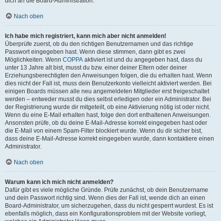
dich an die Board-Administration.
Nach oben
Ich habe mich registriert, kann mich aber nicht anmelden!
Überprüfe zuerst, ob du den richtigen Benutzernamen und das richtige
Passwort eingegeben hast. Wenn diese stimmen, dann gibt es zwei
Möglichkeiten. Wenn
COPPA
aktiviert ist und du angegeben hast, dass du
unter 13 Jahre alt bist, musst du bzw. einer deiner Eltern oder deiner
Erziehungsberechtigten den Anweisungen folgen, die du erhalten hast. Wenn
dies nicht der Fall ist, muss dein Benutzerkonto vielleicht aktiviert werden. Bei
einigen Boards müssen alle neu angemeldeten Mitglieder erst freigeschaltet
werden – entweder musst du dies selbst erledigen oder ein Administrator. Bei
der Registrierung wurde dir mitgeteilt, ob eine Aktivierung nötig ist oder nicht.
Wenn du eine E-Mail erhalten hast, folge den dort enthaltenen Anweisungen.
Ansonsten prüfe, ob du deine E-Mail-Adresse korrekt eingegeben hast oder
die E-Mail von einem Spam-Filter blockiert wurde. Wenn du dir sicher bist,
dass deine E-Mail-Adresse korrekt eingegeben wurde, dann kontaktiere einen
Administrator.
Nach oben
Warum kann ich mich nicht anmelden?
Dafür gibt es viele mögliche Gründe. Prüfe zunächst, ob dein Benutzername
und dein Passwort richtig sind. Wenn dies der Fall ist, wende dich an einen
Board-Administrator, um sicherzugehen, dass du nicht gesperrt wurdest. Es ist
ebenfalls möglich, dass ein Konfigurationsproblem mit der Website vorliegt,