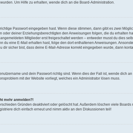
 wurden. Um Hilfe zu erhalten, wende dich an die Board-Administration.
 richtige Passwort eingegeben hast. Wenn diese stimmen, dann gibt es zwei Mögl
tern oder deiner Erziehungsberechtigten den Anweisungen folgen, die du erhalten ha
u angemeldeten Mitglieder erst freigeschaltet werden – entweder musst du dies selbs
. Wenn du eine E-Mail erhalten hast, folge den dort enthaltenen Anweisungen. Ansons
 dir sicher bist, dass deine E-Mail-Adresse korrekt eingegeben wurde, dann kontak
Benutzername und dein Passwort richtig sind. Wenn dies der Fall ist, wende dich a
ionsproblem mit der Website vorliegt, welches ein Administrator lösen muss.
icht mehr anmelden?!
erschieden Gründen deaktiviert oder gelöscht hat. Außerdem löschen viele Boards r
triere dich einfach erneut und nimm aktiv an den Diskussionen teil!