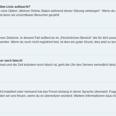
ine-Liste auftaucht?
n eine Option „Meinen Online-Status während dieser Sitzung verbergen“. Wenn du d
st dann als unsichtbarer Besucher gezählt.
en Zeitzone. In diesem Fall solltest du im „Persönlichen Bereich“ die für dich passe
den. Wenn du noch nicht registriert bist, ist dies ein guter Grund, dies jetzt zu tun
mer noch falsch!
t hast und die Zeit trotzdem noch falsch ist, geht die Uhr des Servers vermutlich fal
t installiert oder niemand hat das Forum bislang in deine Sprache übersetzt. Frag
, würden wir uns freuen, wenn du es übersetzen würdest. Weitere Informationen dazu