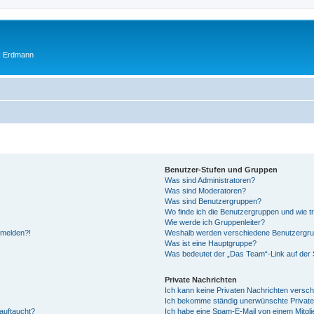
ik Erdmann
Benutzer-Stufen und Gruppen
Was sind Administratoren?
Was sind Moderatoren?
Was sind Benutzergruppen?
Wo finde ich die Benutzergruppen und wie tr
Wie werde ich Gruppenleiter?
anmelden?!
Weshalb werden verschiedene Benutzergrupp
Was ist eine Hauptgruppe?
Was bedeutet der „Das Team“-Link auf der S
Private Nachrichten
Ich kann keine Privaten Nachrichten versch
Ich bekomme ständig unerwünschte Private
auftaucht?
Ich habe eine Spam-E-Mail von einem Mitgli