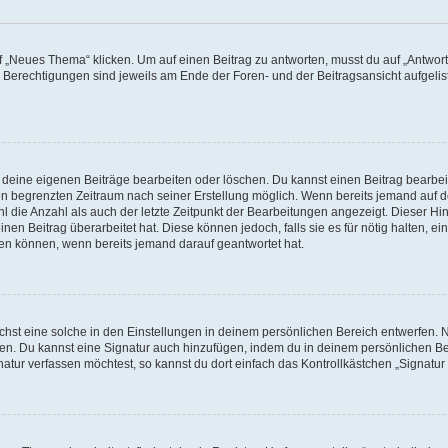
„Neues Thema“ klicken. Um auf einen Beitrag zu antworten, musst du auf „Antworte
e Berechtigungen sind jeweils am Ende der Foren- und der Beitragsansicht aufgeliste
r deine eigenen Beiträge bearbeiten oder löschen. Du kannst einen Beitrag bearbe
inen begrenzten Zeitraum nach seiner Erstellung möglich. Wenn bereits jemand auf de
 die Anzahl als auch der letzte Zeitpunkt der Bearbeitungen angezeigt. Dieser Hi
en Beitrag überarbeitet hat. Diese können jedoch, falls sie es für nötig halten, ei
hen können, wenn bereits jemand darauf geantwortet hat.
st eine solche in den Einstellungen in deinem persönlichen Bereich entwerfen. Na
eren. Du kannst eine Signatur auch hinzufügen, indem du in deinem persönlichen 
atur verfassen möchtest, so kannst du dort einfach das Kontrollkästchen „Signatu