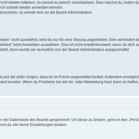
 nicht wieder mitteilen, du kannst es jedoch zurücksetzen. Dies machst du, indem 
 dich schnell wieder anmelden können.
ückzusetzen, so wende dich an die Board-Administration.
en“ nicht auswählst, wirst du nur für eine Sitzung angemeldet. Dies verhindert 
leiben“ beim Anmelden auswählen. Dies ist nicht empfehlenswert, wenn du dich an
 steht, dann wurde sie vermutlich von der Board-Administration ausgeschaltet.
 hat und die dafür sorgen, dass du im Forum angemeldet bleibst. Außerdem ermögli
tiviert wurden. Wenn du Probleme bei der An- oder Abmeldung hast, kann es helfen
n in der Datenbank des Boards gespeichert. Um diese zu ändern, gehe in den „Persö
nst du alle deine Einstellungen ändern.