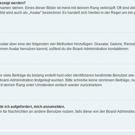
gezeigt werden?
amen stehen. Eines dieser Bilder ist meist mit deinem Rang verknüpft: Oft sind di
ld wird auch als „Avatar“ bezeichnet. Es handelt sich hierbei in der Regel um ein
 Avatar über eine der folgenden vier Methoden hinzufügen: Gravatar, Galerie, Rem
en Avatar benutzen kannst, solltest du die Board-Administration kontaktieren.
viele Beiträge du bislang erstellt hast oder identifizieren bestimmte Benutzer w
 Board-Administration festgelegt wurden. Bitte schreibe keine sinnlosen Beiträge
wird deinen Rang unter Umständen einfach wieder zurücksetzen.
rde ich aufgefordert, mich anzumelden.
ion für Nachrichten an andere Benutzer nutzen, falls diese von der Board-Administ