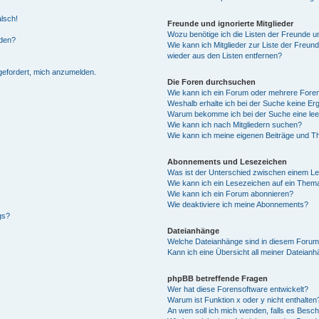
alsch!
Freunde und ignorierte Mitglieder
Wozu benötige ich die Listen der Freunde un
rden?
Wie kann ich Mitglieder zur Liste der Freund
wieder aus den Listen entfernen?
fgefordert, mich anzumelden.
Die Foren durchsuchen
Wie kann ich ein Forum oder mehrere For
Weshalb erhalte ich bei der Suche keine Er
Warum bekomme ich bei der Suche eine lee
Wie kann ich nach Mitgliedern suchen?
Wie kann ich meine eigenen Beiträge und T
Abonnements und Lesezeichen
Was ist der Unterschied zwischen einem L
Wie kann ich ein Lesezeichen auf ein Them
Wie kann ich ein Forum abonnieren?
Wie deaktiviere ich meine Abonnements?
gs?
Dateianhänge
Welche Dateianhänge sind in diesem Forum
Kann ich eine Übersicht all meiner Dateian
phpBB betreffende Fragen
Wer hat diese Forensoftware entwickelt?
Warum ist Funktion x oder y nicht enthalten
An wen soll ich mich wenden, falls es Besc