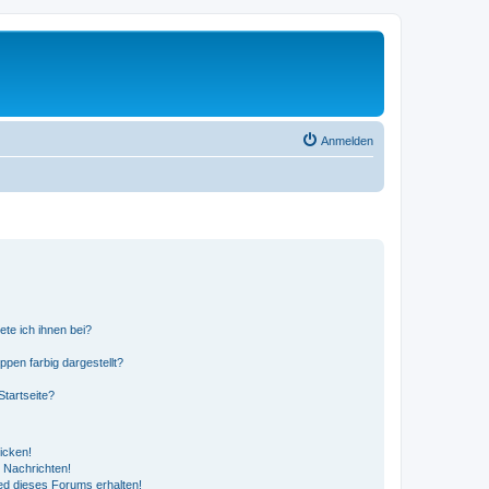
Anmelden
ete ich ihnen bei?
en farbig dargestellt?
tartseite?
icken!
 Nachrichten!
ed dieses Forums erhalten!