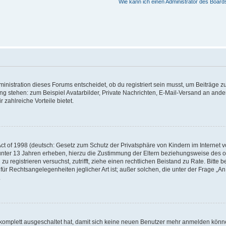
Wie kann ich einen Administrator des Board
istration dieses Forums entscheidet, ob du registriert sein musst, um Beiträge zu s
ung stehen: zum Beispiel Avatarbilder, Private Nachrichten, E-Mail-Versand an ander
 zahlreiche Vorteile bietet.
t of 1998 (deutsch: Gesetz zum Schutz der Privatsphäre von Kindern im Internet vo
unter 13 Jahren erheben, hierzu die Zustimmung der Eltern beziehungsweise des o
h zu registrieren versuchst, zutrifft, ziehe einen rechtlichen Beistand zu Rate. Bit
für Rechtsangelegenheiten jeglicher Art ist; außer solchen, die unter der Frage „
.
g komplett ausgeschaltet hat, damit sich keine neuen Benutzer mehr anmelden könn