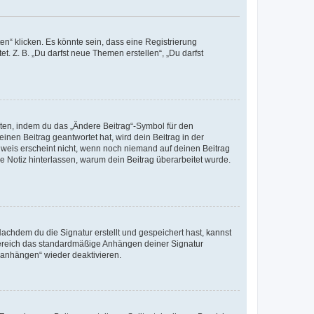
n“ klicken. Es könnte sein, dass eine Registrierung
t. Z. B. „Du darfst neue Themen erstellen“, „Du darfst
iten, indem du das „Ändere Beitrag“-Symbol für den
inen Beitrag geantwortet hat, wird dein Beitrag in der
nweis erscheint nicht, wenn noch niemand auf deinen Beitrag
ne Notiz hinterlassen, warum dein Beitrag überarbeitet wurde.
chdem du die Signatur erstellt und gespeichert hast, kannst
Bereich das standardmäßige Anhängen deiner Signatur
r anhängen“ wieder deaktivieren.