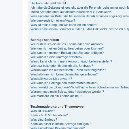
Die Forenuhr geht falsch!
Ich habe die Zeitzone eingestellt, aber die Forenuhr geht immer noch f
Meine Sprache steht auf diesem Board nicht zur Auswahl!
Was sind das für Bilder, die bei meinem Benutzernamen angezeigt we
Wie verwende ich einen Avatar?
Was ist mein Rang und wie kann ich ihn ändern?
Wenn ich bei einem Benutzer auf den E-Mail-Link klicke, werde ich au
Beiträge schreiben
Wie erstelle ich ein neues Thema oder eine Antwort?
Wie kann ich einen Beitrag bearbeiten oder löschen?
Wie kann ich meinem Beitrag eine Signatur anfügen?
Wie kann ich eine Umfrage erstellen?
Wieso kann ich nicht mehr Antwortmöglichkeiten erstellen?
Wie bearbeite oder lösche ich eine Umfrage?
Warum kann ich auf bestimmte Foren nicht zugreifen?
Weshalb kann ich keine Dateianhänge anfügen?
Weshalb wurde ich verwarnt?
Wie kann ich Beiträge den Moderatoren melden?
Was bewirkt die „Speichern“-Schaltfläche beim Schreiben eines Beitra
Warum muss mein Beitrag erst freigegeben werden?
Wie markiere ich ein Thema als neu?
Textformatierung und Thementypen
Was ist BBCode?
Kann ich HTML benutzen?
Was sind Smileys?
Kann ich Bilder in meine Beiträge einfügen?
Was sind globale Bekanntmachungen?