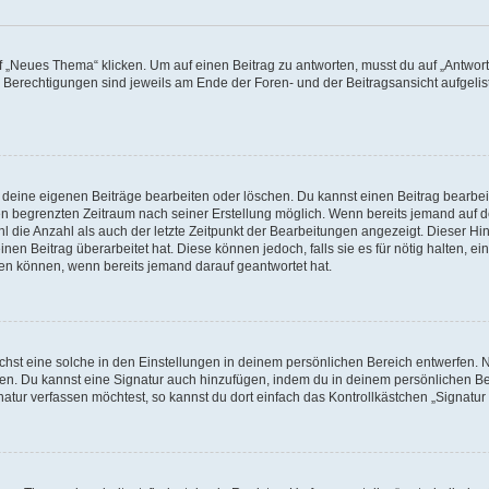
„Neues Thema“ klicken. Um auf einen Beitrag zu antworten, musst du auf „Antworte
e Berechtigungen sind jeweils am Ende der Foren- und der Beitragsansicht aufgeliste
r deine eigenen Beiträge bearbeiten oder löschen. Du kannst einen Beitrag bearbe
inen begrenzten Zeitraum nach seiner Erstellung möglich. Wenn bereits jemand auf de
 die Anzahl als auch der letzte Zeitpunkt der Bearbeitungen angezeigt. Dieser Hi
en Beitrag überarbeitet hat. Diese können jedoch, falls sie es für nötig halten, ei
hen können, wenn bereits jemand darauf geantwortet hat.
st eine solche in den Einstellungen in deinem persönlichen Bereich entwerfen. Na
eren. Du kannst eine Signatur auch hinzufügen, indem du in deinem persönlichen 
atur verfassen möchtest, so kannst du dort einfach das Kontrollkästchen „Signatu