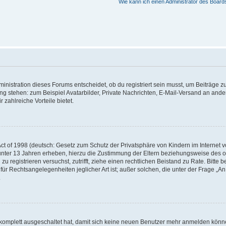
Wie kann ich einen Administrator des Board
istration dieses Forums entscheidet, ob du registriert sein musst, um Beiträge zu s
ung stehen: zum Beispiel Avatarbilder, Private Nachrichten, E-Mail-Versand an ander
 zahlreiche Vorteile bietet.
t of 1998 (deutsch: Gesetz zum Schutz der Privatsphäre von Kindern im Internet vo
unter 13 Jahren erheben, hierzu die Zustimmung der Eltern beziehungsweise des o
h zu registrieren versuchst, zutrifft, ziehe einen rechtlichen Beistand zu Rate. Bit
für Rechtsangelegenheiten jeglicher Art ist; außer solchen, die unter der Frage „
.
g komplett ausgeschaltet hat, damit sich keine neuen Benutzer mehr anmelden könn