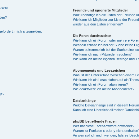
alsch!
Freunde und ignorierte Mitglieder
Wozu benötige ich die Listen der Freunde un
rden?
Wie kann ich Mitglieder zur Liste der Freund
wieder aus den Listen entfernen?
fgefordert, mich anzumelden.
Die Foren durchsuchen
Wie kann ich ein Forum oder mehrere For
Weshalb erhalte ich bei der Suche keine Er
Warum bekomme ich bei der Suche eine lee
Wie kann ich nach Mitgliedern suchen?
Wie kann ich meine eigenen Beiträge und T
Abonnements und Lesezeichen
Was ist der Unterschied zwischen einem L
Wie kann ich ein Lesezeichen auf ein Them
Wie kann ich ein Forum abonnieren?
Wie deaktiviere ich meine Abonnements?
gs?
Dateianhänge
Welche Dateianhänge sind in diesem Forum
Kann ich eine Übersicht all meiner Dateian
phpBB betreffende Fragen
Wer hat diese Forensoftware entwickelt?
Warum ist Funktion x oder y nicht enthalten
An wen soll ich mich wenden, falls es Besc