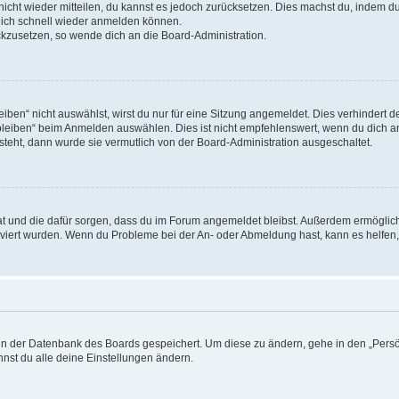
 nicht wieder mitteilen, du kannst es jedoch zurücksetzen. Dies machst du, indem 
 dich schnell wieder anmelden können.
ückzusetzen, so wende dich an die Board-Administration.
en“ nicht auswählst, wirst du nur für eine Sitzung angemeldet. Dies verhindert 
leiben“ beim Anmelden auswählen. Dies ist nicht empfehlenswert, wenn du dich an
 steht, dann wurde sie vermutlich von der Board-Administration ausgeschaltet.
 hat und die dafür sorgen, dass du im Forum angemeldet bleibst. Außerdem ermögli
tiviert wurden. Wenn du Probleme bei der An- oder Abmeldung hast, kann es helfen
n in der Datenbank des Boards gespeichert. Um diese zu ändern, gehe in den „Persö
nst du alle deine Einstellungen ändern.