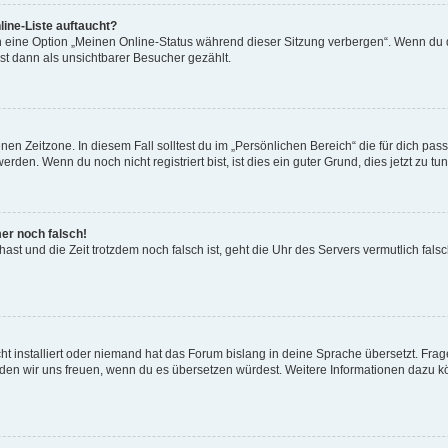
ine-Liste auftaucht?
n eine Option „Meinen Online-Status während dieser Sitzung verbergen“. Wenn du d
st dann als unsichtbarer Besucher gezählt.
en Zeitzone. In diesem Fall solltest du im „Persönlichen Bereich“ die für dich passe
den. Wenn du noch nicht registriert bist, ist dies ein guter Grund, dies jetzt zu tun
mer noch falsch!
t hast und die Zeit trotzdem noch falsch ist, geht die Uhr des Servers vermutlich fal
t installiert oder niemand hat das Forum bislang in deine Sprache übersetzt. Frag
, würden wir uns freuen, wenn du es übersetzen würdest. Weitere Informationen dazu