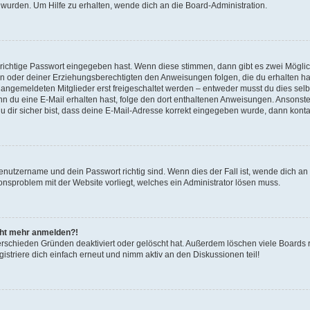
 wurden. Um Hilfe zu erhalten, wende dich an die Board-Administration.
 richtige Passwort eingegeben hast. Wenn diese stimmen, dann gibt es zwei Mögl
tern oder deiner Erziehungsberechtigten den Anweisungen folgen, die du erhalten ha
u angemeldeten Mitglieder erst freigeschaltet werden – entweder musst du dies selbs
. Wenn du eine E-Mail erhalten hast, folge den dort enthaltenen Anweisungen. Ansons
 dir sicher bist, dass deine E-Mail-Adresse korrekt eingegeben wurde, dann kontak
Benutzername und dein Passwort richtig sind. Wenn dies der Fall ist, wende dich a
ionsproblem mit der Website vorliegt, welches ein Administrator lösen muss.
icht mehr anmelden?!
erschieden Gründen deaktiviert oder gelöscht hat. Außerdem löschen viele Boards r
triere dich einfach erneut und nimm aktiv an den Diskussionen teil!