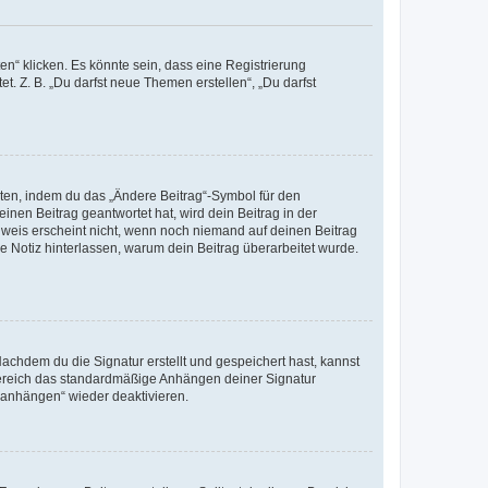
n“ klicken. Es könnte sein, dass eine Registrierung
t. Z. B. „Du darfst neue Themen erstellen“, „Du darfst
iten, indem du das „Ändere Beitrag“-Symbol für den
inen Beitrag geantwortet hat, wird dein Beitrag in der
nweis erscheint nicht, wenn noch niemand auf deinen Beitrag
ne Notiz hinterlassen, warum dein Beitrag überarbeitet wurde.
chdem du die Signatur erstellt und gespeichert hast, kannst
Bereich das standardmäßige Anhängen deiner Signatur
r anhängen“ wieder deaktivieren.