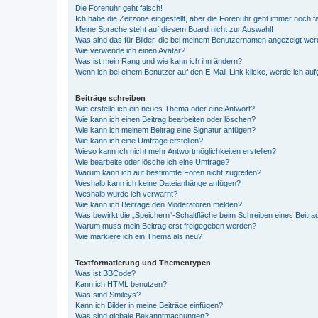
Die Forenuhr geht falsch!
Ich habe die Zeitzone eingestellt, aber die Forenuhr geht immer noch f
Meine Sprache steht auf diesem Board nicht zur Auswahl!
Was sind das für Bilder, die bei meinem Benutzernamen angezeigt we
Wie verwende ich einen Avatar?
Was ist mein Rang und wie kann ich ihn ändern?
Wenn ich bei einem Benutzer auf den E-Mail-Link klicke, werde ich au
Beiträge schreiben
Wie erstelle ich ein neues Thema oder eine Antwort?
Wie kann ich einen Beitrag bearbeiten oder löschen?
Wie kann ich meinem Beitrag eine Signatur anfügen?
Wie kann ich eine Umfrage erstellen?
Wieso kann ich nicht mehr Antwortmöglichkeiten erstellen?
Wie bearbeite oder lösche ich eine Umfrage?
Warum kann ich auf bestimmte Foren nicht zugreifen?
Weshalb kann ich keine Dateianhänge anfügen?
Weshalb wurde ich verwarnt?
Wie kann ich Beiträge den Moderatoren melden?
Was bewirkt die „Speichern“-Schaltfläche beim Schreiben eines Beitra
Warum muss mein Beitrag erst freigegeben werden?
Wie markiere ich ein Thema als neu?
Textformatierung und Thementypen
Was ist BBCode?
Kann ich HTML benutzen?
Was sind Smileys?
Kann ich Bilder in meine Beiträge einfügen?
Was sind globale Bekanntmachungen?