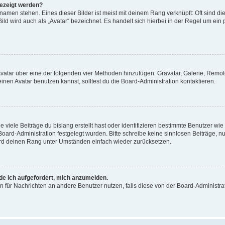
gezeigt werden?
amen stehen. Eines dieser Bilder ist meist mit deinem Rang verknüpft: Oft sind di
ld wird auch als „Avatar“ bezeichnet. Es handelt sich hierbei in der Regel um ein
 Avatar über eine der folgenden vier Methoden hinzufügen: Gravatar, Galerie, Rem
en Avatar benutzen kannst, solltest du die Board-Administration kontaktieren.
viele Beiträge du bislang erstellt hast oder identifizieren bestimmte Benutzer w
 Board-Administration festgelegt wurden. Bitte schreibe keine sinnlosen Beiträge
wird deinen Rang unter Umständen einfach wieder zurücksetzen.
rde ich aufgefordert, mich anzumelden.
ion für Nachrichten an andere Benutzer nutzen, falls diese von der Board-Administ