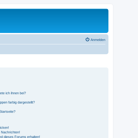
Anmelden
ete ich ihnen bei?
en farbig dargestellt?
tartseite?
icken!
 Nachrichten!
ed dieses Forums erhalten!