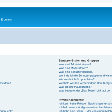
ik Erdmann
Benutzer-Stufen und Gruppen
Was sind Administratoren?
Was sind Moderatoren?
Was sind Benutzergruppen?
Wo finde ich die Benutzergruppen und wie tr
Wie werde ich Gruppenleiter?
anmelden?!
Weshalb werden verschiedene Benutzergrupp
Was ist eine Hauptgruppe?
Was bedeutet der „Das Team“-Link auf der S
Private Nachrichten
Ich kann keine Privaten Nachrichten versch
Ich bekomme ständig unerwünschte Private
auftaucht?
Ich habe eine Spam-E-Mail von einem Mitgli