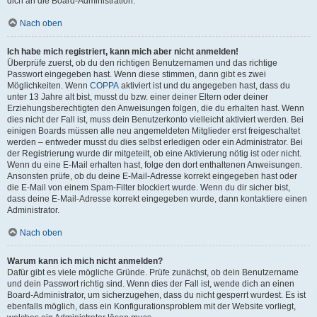
dich an die Board-Administration.
Nach oben
Ich habe mich registriert, kann mich aber nicht anmelden!
Überprüfe zuerst, ob du den richtigen Benutzernamen und das richtige
Passwort eingegeben hast. Wenn diese stimmen, dann gibt es zwei
Möglichkeiten. Wenn
COPPA
aktiviert ist und du angegeben hast, dass du
unter 13 Jahre alt bist, musst du bzw. einer deiner Eltern oder deiner
Erziehungsberechtigten den Anweisungen folgen, die du erhalten hast. Wenn
dies nicht der Fall ist, muss dein Benutzerkonto vielleicht aktiviert werden. Bei
einigen Boards müssen alle neu angemeldeten Mitglieder erst freigeschaltet
werden – entweder musst du dies selbst erledigen oder ein Administrator. Bei
der Registrierung wurde dir mitgeteilt, ob eine Aktivierung nötig ist oder nicht.
Wenn du eine E-Mail erhalten hast, folge den dort enthaltenen Anweisungen.
Ansonsten prüfe, ob du deine E-Mail-Adresse korrekt eingegeben hast oder
die E-Mail von einem Spam-Filter blockiert wurde. Wenn du dir sicher bist,
dass deine E-Mail-Adresse korrekt eingegeben wurde, dann kontaktiere einen
Administrator.
Nach oben
Warum kann ich mich nicht anmelden?
Dafür gibt es viele mögliche Gründe. Prüfe zunächst, ob dein Benutzername
und dein Passwort richtig sind. Wenn dies der Fall ist, wende dich an einen
Board-Administrator, um sicherzugehen, dass du nicht gesperrt wurdest. Es ist
ebenfalls möglich, dass ein Konfigurationsproblem mit der Website vorliegt,