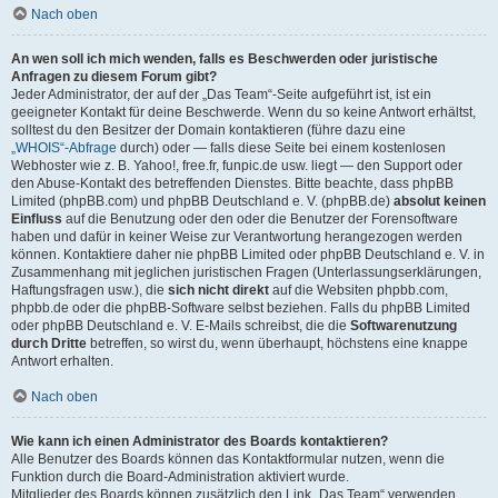
Nach oben
An wen soll ich mich wenden, falls es Beschwerden oder juristische
Anfragen zu diesem Forum gibt?
Jeder Administrator, der auf der „Das Team“-Seite aufgeführt ist, ist ein
geeigneter Kontakt für deine Beschwerde. Wenn du so keine Antwort erhältst,
solltest du den Besitzer der Domain kontaktieren (führe dazu eine
„WHOIS“-Abfrage
durch) oder — falls diese Seite bei einem kostenlosen
Webhoster wie z. B. Yahoo!, free.fr, funpic.de usw. liegt — den Support oder
den Abuse-Kontakt des betreffenden Dienstes. Bitte beachte, dass phpBB
Limited (phpBB.com) und phpBB Deutschland e. V. (phpBB.de)
absolut keinen
Einfluss
auf die Benutzung oder den oder die Benutzer der Forensoftware
haben und dafür in keiner Weise zur Verantwortung herangezogen werden
können. Kontaktiere daher nie phpBB Limited oder phpBB Deutschland e. V. in
Zusammenhang mit jeglichen juristischen Fragen (Unterlassungserklärungen,
Haftungsfragen usw.), die
sich nicht direkt
auf die Websiten phpbb.com,
phpbb.de oder die phpBB-Software selbst beziehen. Falls du phpBB Limited
oder phpBB Deutschland e. V. E-Mails schreibst, die die
Softwarenutzung
durch Dritte
betreffen, so wirst du, wenn überhaupt, höchstens eine knappe
Antwort erhalten.
Nach oben
Wie kann ich einen Administrator des Boards kontaktieren?
Alle Benutzer des Boards können das Kontaktformular nutzen, wenn die
Funktion durch die Board-Administration aktiviert wurde.
Mitglieder des Boards können zusätzlich den Link „Das Team“ verwenden.