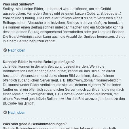
Was sind Smileys?
Smileys sind kleine Bilder, die benutzt werden können, um ein Gefühl
auszudrücken. Für jeden Smiley gibt es einen kurzen Code, z. B. bedeutet :)
fröhlich und :( traurig. Die Liste aller Smileys kannst du beim Verfassen eines
Beitrags sehen. Versuche bitte trotzdem, Smileys nicht zu häufig zu benutzen,
sie können einen Beitrag schnell unlesbar machen und ein Moderator könnte
deshalb deinen Beitrag entsprechend überarbeiten oder gar komplett löschen.
Die Board-Administration kann auch die Anzahl der Smileys begrenzen, die du
in einem Beitrag benutzen kannst.
Nach oben
Kann ich Bilder in meine Beiträge einfügen?
Ja, Bilder können in deinem Beitrag angezeigt werden. Wenn die
Administration Dateianhänge erlaubt hat, kannst du das Bild auch direkt
hochladen. Ansonsten musst du zu einem Bild verlinken, das auf einem
öffentlich zugänglichen Server liegt, z. B. http://www.domain.tld/mein-bild.gif.
Du kannst weder Bilder verlinken, die sich auf deinem eigenen PC befinden
(außer es ist ein öffentlich zugänglicher Server), noch zu Bildern, die nur nach
einer Anmeldung verfügbar sind, z. B. Hotmail- oder Yahoo-Mailboxen, mit
einem Passwort geschützte Seiten usw. Um das Bild anzuzeigen, benutze den
BBCode-Tag „[img]“.
Nach oben
Was sind globale Bekanntmachungen?
Globale Bekanntmachungen beinhalten wichtige Informationen, deshalb