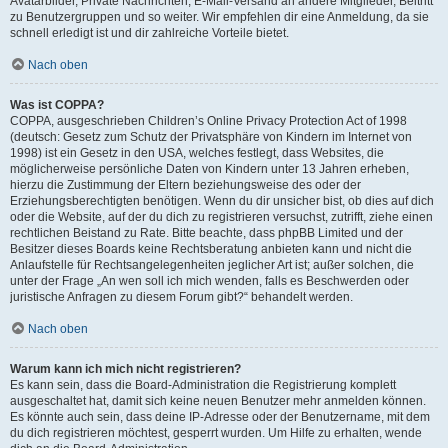
Avatarbilder, Private Nachrichten, E-Mail-Versand an andere Mitglieder, Beitritt
zu Benutzergruppen und so weiter. Wir empfehlen dir eine Anmeldung, da sie
schnell erledigt ist und dir zahlreiche Vorteile bietet.
Nach oben
Was ist COPPA?
COPPA, ausgeschrieben Children’s Online Privacy Protection Act of 1998
(deutsch: Gesetz zum Schutz der Privatsphäre von Kindern im Internet von
1998) ist ein Gesetz in den USA, welches festlegt, dass Websites, die
möglicherweise persönliche Daten von Kindern unter 13 Jahren erheben,
hierzu die Zustimmung der Eltern beziehungsweise des oder der
Erziehungsberechtigten benötigen. Wenn du dir unsicher bist, ob dies auf dich
oder die Website, auf der du dich zu registrieren versuchst, zutrifft, ziehe einen
rechtlichen Beistand zu Rate. Bitte beachte, dass phpBB Limited und der
Besitzer dieses Boards keine Rechtsberatung anbieten kann und nicht die
Anlaufstelle für Rechtsangelegenheiten jeglicher Art ist; außer solchen, die
unter der Frage „An wen soll ich mich wenden, falls es Beschwerden oder
juristische Anfragen zu diesem Forum gibt?“ behandelt werden.
Nach oben
Warum kann ich mich nicht registrieren?
Es kann sein, dass die Board-Administration die Registrierung komplett
ausgeschaltet hat, damit sich keine neuen Benutzer mehr anmelden können.
Es könnte auch sein, dass deine IP-Adresse oder der Benutzername, mit dem
du dich registrieren möchtest, gesperrt wurden. Um Hilfe zu erhalten, wende