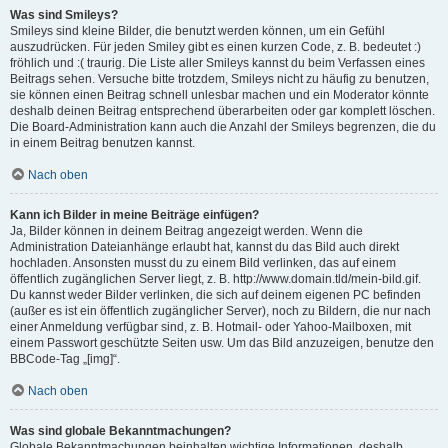
Was sind Smileys?
Smileys sind kleine Bilder, die benutzt werden können, um ein Gefühl
auszudrücken. Für jeden Smiley gibt es einen kurzen Code, z. B. bedeutet :)
fröhlich und :( traurig. Die Liste aller Smileys kannst du beim Verfassen eines
Beitrags sehen. Versuche bitte trotzdem, Smileys nicht zu häufig zu benutzen,
sie können einen Beitrag schnell unlesbar machen und ein Moderator könnte
deshalb deinen Beitrag entsprechend überarbeiten oder gar komplett löschen.
Die Board-Administration kann auch die Anzahl der Smileys begrenzen, die du
in einem Beitrag benutzen kannst.
Nach oben
Kann ich Bilder in meine Beiträge einfügen?
Ja, Bilder können in deinem Beitrag angezeigt werden. Wenn die
Administration Dateianhänge erlaubt hat, kannst du das Bild auch direkt
hochladen. Ansonsten musst du zu einem Bild verlinken, das auf einem
öffentlich zugänglichen Server liegt, z. B. http://www.domain.tld/mein-bild.gif.
Du kannst weder Bilder verlinken, die sich auf deinem eigenen PC befinden
(außer es ist ein öffentlich zugänglicher Server), noch zu Bildern, die nur nach
einer Anmeldung verfügbar sind, z. B. Hotmail- oder Yahoo-Mailboxen, mit
einem Passwort geschützte Seiten usw. Um das Bild anzuzeigen, benutze den
BBCode-Tag „[img]“.
Nach oben
Was sind globale Bekanntmachungen?
Globale Bekanntmachungen beinhalten wichtige Informationen, deshalb