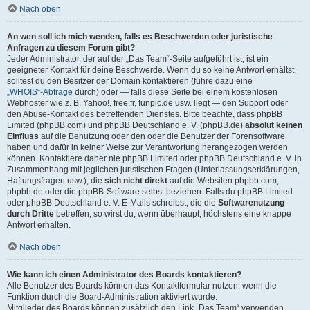
Nach oben
An wen soll ich mich wenden, falls es Beschwerden oder juristische
Anfragen zu diesem Forum gibt?
Jeder Administrator, der auf der „Das Team“-Seite aufgeführt ist, ist ein
geeigneter Kontakt für deine Beschwerde. Wenn du so keine Antwort erhältst,
solltest du den Besitzer der Domain kontaktieren (führe dazu eine
„WHOIS“-Abfrage
durch) oder — falls diese Seite bei einem kostenlosen
Webhoster wie z. B. Yahoo!, free.fr, funpic.de usw. liegt — den Support oder
den Abuse-Kontakt des betreffenden Dienstes. Bitte beachte, dass phpBB
Limited (phpBB.com) und phpBB Deutschland e. V. (phpBB.de)
absolut keinen
Einfluss
auf die Benutzung oder den oder die Benutzer der Forensoftware
haben und dafür in keiner Weise zur Verantwortung herangezogen werden
können. Kontaktiere daher nie phpBB Limited oder phpBB Deutschland e. V. in
Zusammenhang mit jeglichen juristischen Fragen (Unterlassungserklärungen,
Haftungsfragen usw.), die
sich nicht direkt
auf die Websiten phpbb.com,
phpbb.de oder die phpBB-Software selbst beziehen. Falls du phpBB Limited
oder phpBB Deutschland e. V. E-Mails schreibst, die die
Softwarenutzung
durch Dritte
betreffen, so wirst du, wenn überhaupt, höchstens eine knappe
Antwort erhalten.
Nach oben
Wie kann ich einen Administrator des Boards kontaktieren?
Alle Benutzer des Boards können das Kontaktformular nutzen, wenn die
Funktion durch die Board-Administration aktiviert wurde.
Mitglieder des Boards können zusätzlich den Link „Das Team“ verwenden.