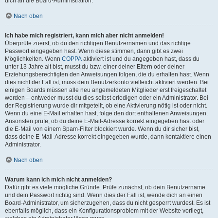
dich an die Board-Administration.
Nach oben
Ich habe mich registriert, kann mich aber nicht anmelden!
Überprüfe zuerst, ob du den richtigen Benutzernamen und das richtige
Passwort eingegeben hast. Wenn diese stimmen, dann gibt es zwei
Möglichkeiten. Wenn
COPPA
aktiviert ist und du angegeben hast, dass du
unter 13 Jahre alt bist, musst du bzw. einer deiner Eltern oder deiner
Erziehungsberechtigten den Anweisungen folgen, die du erhalten hast. Wenn
dies nicht der Fall ist, muss dein Benutzerkonto vielleicht aktiviert werden. Bei
einigen Boards müssen alle neu angemeldeten Mitglieder erst freigeschaltet
werden – entweder musst du dies selbst erledigen oder ein Administrator. Bei
der Registrierung wurde dir mitgeteilt, ob eine Aktivierung nötig ist oder nicht.
Wenn du eine E-Mail erhalten hast, folge den dort enthaltenen Anweisungen.
Ansonsten prüfe, ob du deine E-Mail-Adresse korrekt eingegeben hast oder
die E-Mail von einem Spam-Filter blockiert wurde. Wenn du dir sicher bist,
dass deine E-Mail-Adresse korrekt eingegeben wurde, dann kontaktiere einen
Administrator.
Nach oben
Warum kann ich mich nicht anmelden?
Dafür gibt es viele mögliche Gründe. Prüfe zunächst, ob dein Benutzername
und dein Passwort richtig sind. Wenn dies der Fall ist, wende dich an einen
Board-Administrator, um sicherzugehen, dass du nicht gesperrt wurdest. Es ist
ebenfalls möglich, dass ein Konfigurationsproblem mit der Website vorliegt,