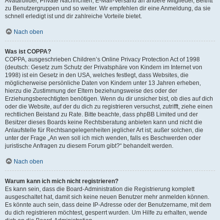
Avatarbilder, Private Nachrichten, E-Mail-Versand an andere Mitglieder, Beitritt
zu Benutzergruppen und so weiter. Wir empfehlen dir eine Anmeldung, da sie
schnell erledigt ist und dir zahlreiche Vorteile bietet.
Nach oben
Was ist COPPA?
COPPA, ausgeschrieben Children’s Online Privacy Protection Act of 1998
(deutsch: Gesetz zum Schutz der Privatsphäre von Kindern im Internet von
1998) ist ein Gesetz in den USA, welches festlegt, dass Websites, die
möglicherweise persönliche Daten von Kindern unter 13 Jahren erheben,
hierzu die Zustimmung der Eltern beziehungsweise des oder der
Erziehungsberechtigten benötigen. Wenn du dir unsicher bist, ob dies auf dich
oder die Website, auf der du dich zu registrieren versuchst, zutrifft, ziehe einen
rechtlichen Beistand zu Rate. Bitte beachte, dass phpBB Limited und der
Besitzer dieses Boards keine Rechtsberatung anbieten kann und nicht die
Anlaufstelle für Rechtsangelegenheiten jeglicher Art ist; außer solchen, die
unter der Frage „An wen soll ich mich wenden, falls es Beschwerden oder
juristische Anfragen zu diesem Forum gibt?“ behandelt werden.
Nach oben
Warum kann ich mich nicht registrieren?
Es kann sein, dass die Board-Administration die Registrierung komplett
ausgeschaltet hat, damit sich keine neuen Benutzer mehr anmelden können.
Es könnte auch sein, dass deine IP-Adresse oder der Benutzername, mit dem
du dich registrieren möchtest, gesperrt wurden. Um Hilfe zu erhalten, wende