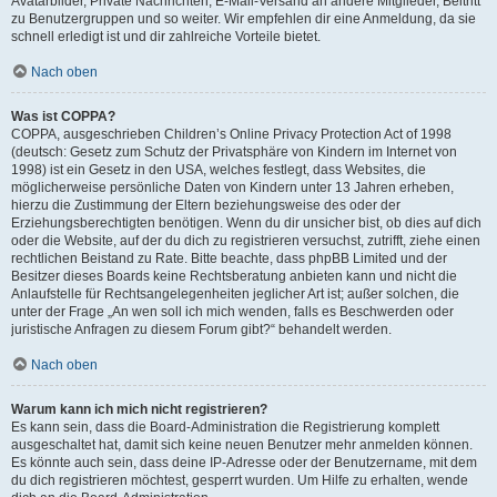
Avatarbilder, Private Nachrichten, E-Mail-Versand an andere Mitglieder, Beitritt
zu Benutzergruppen und so weiter. Wir empfehlen dir eine Anmeldung, da sie
schnell erledigt ist und dir zahlreiche Vorteile bietet.
Nach oben
Was ist COPPA?
COPPA, ausgeschrieben Children’s Online Privacy Protection Act of 1998
(deutsch: Gesetz zum Schutz der Privatsphäre von Kindern im Internet von
1998) ist ein Gesetz in den USA, welches festlegt, dass Websites, die
möglicherweise persönliche Daten von Kindern unter 13 Jahren erheben,
hierzu die Zustimmung der Eltern beziehungsweise des oder der
Erziehungsberechtigten benötigen. Wenn du dir unsicher bist, ob dies auf dich
oder die Website, auf der du dich zu registrieren versuchst, zutrifft, ziehe einen
rechtlichen Beistand zu Rate. Bitte beachte, dass phpBB Limited und der
Besitzer dieses Boards keine Rechtsberatung anbieten kann und nicht die
Anlaufstelle für Rechtsangelegenheiten jeglicher Art ist; außer solchen, die
unter der Frage „An wen soll ich mich wenden, falls es Beschwerden oder
juristische Anfragen zu diesem Forum gibt?“ behandelt werden.
Nach oben
Warum kann ich mich nicht registrieren?
Es kann sein, dass die Board-Administration die Registrierung komplett
ausgeschaltet hat, damit sich keine neuen Benutzer mehr anmelden können.
Es könnte auch sein, dass deine IP-Adresse oder der Benutzername, mit dem
du dich registrieren möchtest, gesperrt wurden. Um Hilfe zu erhalten, wende