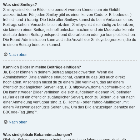
Was sind Smileys?
Smileys sind kleine Bilder, die benutzt werden können, um ein Gefühl
auszudrücken. Für jeden Smiley gibt es einen kurzen Code, z. B. bedeutet :)
fröhlich und :( traurig. Die Liste aller Smileys kannst du beim Verfassen eines
Beitrags sehen. Versuche bitte trotzdem, Smileys nicht zu häufig zu benutzen,
sie können einen Beitrag schnell unlesbar machen und ein Moderator könnte
deshalb deinen Beitrag entsprechend überarbeiten oder gar komplett löschen.
Die Board-Administration kann auch die Anzahl der Smileys begrenzen, die du
in einem Beitrag benutzen kannst.
Nach oben
Kann ich Bilder in meine Beiträge einfügen?
Ja, Bilder können in deinem Beitrag angezeigt werden. Wenn die
Administration Dateianhänge erlaubt hat, kannst du das Bild auch direkt
hochladen. Ansonsten musst du zu einem Bild verlinken, das auf einem
öffentlich zugänglichen Server liegt, z. B. http://www.domain.tld/mein-bild.gif.
Du kannst weder Bilder verlinken, die sich auf deinem eigenen PC befinden
(außer es ist ein öffentlich zugänglicher Server), noch zu Bildern, die nur nach
einer Anmeldung verfügbar sind, z. B. Hotmail- oder Yahoo-Mailboxen, mit
einem Passwort geschützte Seiten usw. Um das Bild anzuzeigen, benutze den
BBCode-Tag „[img]“.
Nach oben
Was sind globale Bekanntmachungen?
Globale Bekanntmachungen beinhalten wichtige Informationen, deshalb