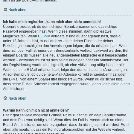
dich an die Board-Administration.
Nach oben
Ich habe mich registriert, kann mich aber nicht anmelden!
Überprüfe zuerst, ob du den richtigen Benutzernamen und das richtige
Passwort eingegeben hast. Wenn diese stimmen, dann gibt es zwei
Möglichkeiten. Wenn
COPPA
aktiviert ist und du angegeben hast, dass du
unter 13 Jahre alt bist, musst du bzw. einer deiner Eltern oder deiner
Erziehungsberechtigten den Anweisungen folgen, die du erhalten hast. Wenn
dies nicht der Fall ist, muss dein Benutzerkonto vielleicht aktiviert werden. Bei
einigen Boards müssen alle neu angemeldeten Mitglieder erst freigeschaltet
werden – entweder musst du dies selbst erledigen oder ein Administrator. Bei
der Registrierung wurde dir mitgeteilt, ob eine Aktivierung nötig ist oder nicht.
Wenn du eine E-Mail erhalten hast, folge den dort enthaltenen Anweisungen.
Ansonsten prüfe, ob du deine E-Mail-Adresse korrekt eingegeben hast oder
die E-Mail von einem Spam-Filter blockiert wurde. Wenn du dir sicher bist,
dass deine E-Mail-Adresse korrekt eingegeben wurde, dann kontaktiere einen
Administrator.
Nach oben
Warum kann ich mich nicht anmelden?
Dafür gibt es viele mögliche Gründe. Prüfe zunächst, ob dein Benutzername
und dein Passwort richtig sind. Wenn dies der Fall ist, wende dich an einen
Board-Administrator, um sicherzugehen, dass du nicht gesperrt wurdest. Es ist
ebenfalls möglich, dass ein Konfigurationsproblem mit der Website vorliegt,