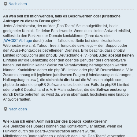
Nach oben
An wen soll ich mich wenden, falls es Beschwerden oder juristische
Anfragen zu diesem Forum gibt?
Jeder Administrator, der auf der „Das Team“-Seite aufgeführt ist, ist ein
geeigneter Kontakt für deine Beschwerde. Wenn du so keine Antwort erhältst,
solltest du den Besitzer der Domain kontaktieren (führe dazu eine
„WHOIS“-Abfrage
durch) oder — falls diese Seite bei einem kostenlosen
Webhoster wie z. B. Yahoo!, free.fr, funpic.de usw. liegt — den Support oder
den Abuse-Kontakt des betreffenden Dienstes. Bitte beachte, dass phpBB
Limited (phpBB.com) und phpBB Deutschland e. V. (phpBB.de)
absolut keinen
Einfluss
auf die Benutzung oder den oder die Benutzer der Forensoftware
haben und dafür in keiner Weise zur Verantwortung herangezogen werden
können. Kontaktiere daher nie phpBB Limited oder phpBB Deutschland e. V. in
Zusammenhang mit jeglichen juristischen Fragen (Unterlassungserklärungen,
Haftungsfragen usw.), die
sich nicht direkt
auf die Websiten phpbb.com,
phpbb.de oder die phpBB-Software selbst beziehen. Falls du phpBB Limited
oder phpBB Deutschland e. V. E-Mails schreibst, die die
Softwarenutzung
durch Dritte
betreffen, so wirst du, wenn überhaupt, höchstens eine knappe
Antwort erhalten.
Nach oben
Wie kann ich einen Administrator des Boards kontaktieren?
Alle Benutzer des Boards können das Kontaktformular nutzen, wenn die
Funktion durch die Board-Administration aktiviert wurde.
Mitglieder des Boards können zusätzlich den Link „Das Team“ verwenden.