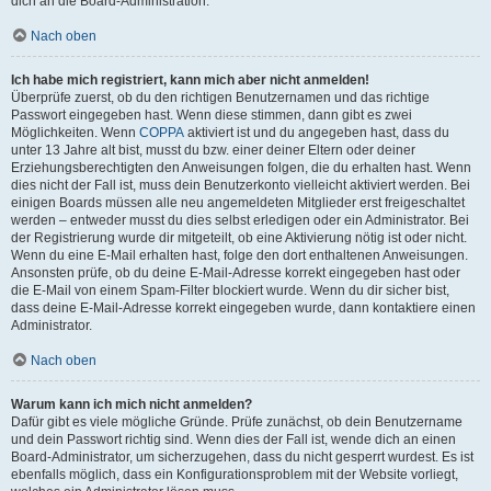
dich an die Board-Administration.
Nach oben
Ich habe mich registriert, kann mich aber nicht anmelden!
Überprüfe zuerst, ob du den richtigen Benutzernamen und das richtige
Passwort eingegeben hast. Wenn diese stimmen, dann gibt es zwei
Möglichkeiten. Wenn
COPPA
aktiviert ist und du angegeben hast, dass du
unter 13 Jahre alt bist, musst du bzw. einer deiner Eltern oder deiner
Erziehungsberechtigten den Anweisungen folgen, die du erhalten hast. Wenn
dies nicht der Fall ist, muss dein Benutzerkonto vielleicht aktiviert werden. Bei
einigen Boards müssen alle neu angemeldeten Mitglieder erst freigeschaltet
werden – entweder musst du dies selbst erledigen oder ein Administrator. Bei
der Registrierung wurde dir mitgeteilt, ob eine Aktivierung nötig ist oder nicht.
Wenn du eine E-Mail erhalten hast, folge den dort enthaltenen Anweisungen.
Ansonsten prüfe, ob du deine E-Mail-Adresse korrekt eingegeben hast oder
die E-Mail von einem Spam-Filter blockiert wurde. Wenn du dir sicher bist,
dass deine E-Mail-Adresse korrekt eingegeben wurde, dann kontaktiere einen
Administrator.
Nach oben
Warum kann ich mich nicht anmelden?
Dafür gibt es viele mögliche Gründe. Prüfe zunächst, ob dein Benutzername
und dein Passwort richtig sind. Wenn dies der Fall ist, wende dich an einen
Board-Administrator, um sicherzugehen, dass du nicht gesperrt wurdest. Es ist
ebenfalls möglich, dass ein Konfigurationsproblem mit der Website vorliegt,