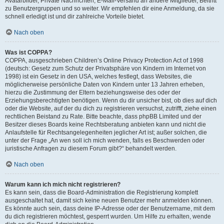
Avatarbilder, Private Nachrichten, E-Mail-Versand an andere Mitglieder, Beitritt
zu Benutzergruppen und so weiter. Wir empfehlen dir eine Anmeldung, da sie
schnell erledigt ist und dir zahlreiche Vorteile bietet.
Nach oben
Was ist COPPA?
COPPA, ausgeschrieben Children’s Online Privacy Protection Act of 1998
(deutsch: Gesetz zum Schutz der Privatsphäre von Kindern im Internet von
1998) ist ein Gesetz in den USA, welches festlegt, dass Websites, die
möglicherweise persönliche Daten von Kindern unter 13 Jahren erheben,
hierzu die Zustimmung der Eltern beziehungsweise des oder der
Erziehungsberechtigten benötigen. Wenn du dir unsicher bist, ob dies auf dich
oder die Website, auf der du dich zu registrieren versuchst, zutrifft, ziehe einen
rechtlichen Beistand zu Rate. Bitte beachte, dass phpBB Limited und der
Besitzer dieses Boards keine Rechtsberatung anbieten kann und nicht die
Anlaufstelle für Rechtsangelegenheiten jeglicher Art ist; außer solchen, die
unter der Frage „An wen soll ich mich wenden, falls es Beschwerden oder
juristische Anfragen zu diesem Forum gibt?“ behandelt werden.
Nach oben
Warum kann ich mich nicht registrieren?
Es kann sein, dass die Board-Administration die Registrierung komplett
ausgeschaltet hat, damit sich keine neuen Benutzer mehr anmelden können.
Es könnte auch sein, dass deine IP-Adresse oder der Benutzername, mit dem
du dich registrieren möchtest, gesperrt wurden. Um Hilfe zu erhalten, wende