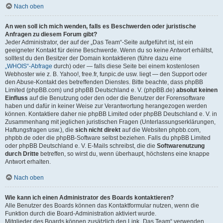
Nach oben
An wen soll ich mich wenden, falls es Beschwerden oder juristische
Anfragen zu diesem Forum gibt?
Jeder Administrator, der auf der „Das Team“-Seite aufgeführt ist, ist ein
geeigneter Kontakt für deine Beschwerde. Wenn du so keine Antwort erhältst,
solltest du den Besitzer der Domain kontaktieren (führe dazu eine
„WHOIS“-Abfrage
durch) oder — falls diese Seite bei einem kostenlosen
Webhoster wie z. B. Yahoo!, free.fr, funpic.de usw. liegt — den Support oder
den Abuse-Kontakt des betreffenden Dienstes. Bitte beachte, dass phpBB
Limited (phpBB.com) und phpBB Deutschland e. V. (phpBB.de)
absolut keinen
Einfluss
auf die Benutzung oder den oder die Benutzer der Forensoftware
haben und dafür in keiner Weise zur Verantwortung herangezogen werden
können. Kontaktiere daher nie phpBB Limited oder phpBB Deutschland e. V. in
Zusammenhang mit jeglichen juristischen Fragen (Unterlassungserklärungen,
Haftungsfragen usw.), die
sich nicht direkt
auf die Websiten phpbb.com,
phpbb.de oder die phpBB-Software selbst beziehen. Falls du phpBB Limited
oder phpBB Deutschland e. V. E-Mails schreibst, die die
Softwarenutzung
durch Dritte
betreffen, so wirst du, wenn überhaupt, höchstens eine knappe
Antwort erhalten.
Nach oben
Wie kann ich einen Administrator des Boards kontaktieren?
Alle Benutzer des Boards können das Kontaktformular nutzen, wenn die
Funktion durch die Board-Administration aktiviert wurde.
Mitglieder des Boards können zusätzlich den Link „Das Team“ verwenden.