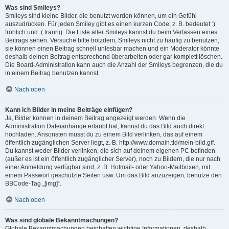
Was sind Smileys?
Smileys sind kleine Bilder, die benutzt werden können, um ein Gefühl
auszudrücken. Für jeden Smiley gibt es einen kurzen Code, z. B. bedeutet :)
fröhlich und :( traurig. Die Liste aller Smileys kannst du beim Verfassen eines
Beitrags sehen. Versuche bitte trotzdem, Smileys nicht zu häufig zu benutzen,
sie können einen Beitrag schnell unlesbar machen und ein Moderator könnte
deshalb deinen Beitrag entsprechend überarbeiten oder gar komplett löschen.
Die Board-Administration kann auch die Anzahl der Smileys begrenzen, die du
in einem Beitrag benutzen kannst.
Nach oben
Kann ich Bilder in meine Beiträge einfügen?
Ja, Bilder können in deinem Beitrag angezeigt werden. Wenn die
Administration Dateianhänge erlaubt hat, kannst du das Bild auch direkt
hochladen. Ansonsten musst du zu einem Bild verlinken, das auf einem
öffentlich zugänglichen Server liegt, z. B. http://www.domain.tld/mein-bild.gif.
Du kannst weder Bilder verlinken, die sich auf deinem eigenen PC befinden
(außer es ist ein öffentlich zugänglicher Server), noch zu Bildern, die nur nach
einer Anmeldung verfügbar sind, z. B. Hotmail- oder Yahoo-Mailboxen, mit
einem Passwort geschützte Seiten usw. Um das Bild anzuzeigen, benutze den
BBCode-Tag „[img]“.
Nach oben
Was sind globale Bekanntmachungen?
Globale Bekanntmachungen beinhalten wichtige Informationen, deshalb