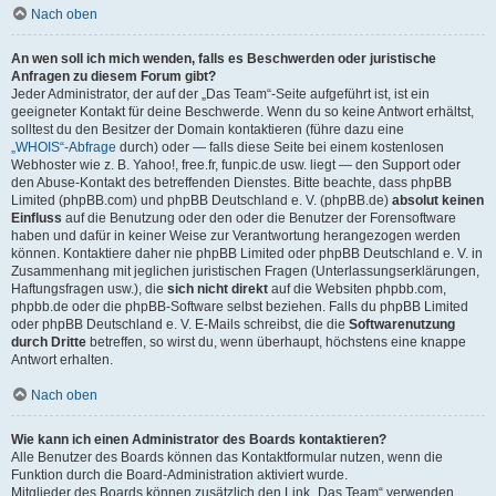
Nach oben
An wen soll ich mich wenden, falls es Beschwerden oder juristische
Anfragen zu diesem Forum gibt?
Jeder Administrator, der auf der „Das Team“-Seite aufgeführt ist, ist ein
geeigneter Kontakt für deine Beschwerde. Wenn du so keine Antwort erhältst,
solltest du den Besitzer der Domain kontaktieren (führe dazu eine
„WHOIS“-Abfrage
durch) oder — falls diese Seite bei einem kostenlosen
Webhoster wie z. B. Yahoo!, free.fr, funpic.de usw. liegt — den Support oder
den Abuse-Kontakt des betreffenden Dienstes. Bitte beachte, dass phpBB
Limited (phpBB.com) und phpBB Deutschland e. V. (phpBB.de)
absolut keinen
Einfluss
auf die Benutzung oder den oder die Benutzer der Forensoftware
haben und dafür in keiner Weise zur Verantwortung herangezogen werden
können. Kontaktiere daher nie phpBB Limited oder phpBB Deutschland e. V. in
Zusammenhang mit jeglichen juristischen Fragen (Unterlassungserklärungen,
Haftungsfragen usw.), die
sich nicht direkt
auf die Websiten phpbb.com,
phpbb.de oder die phpBB-Software selbst beziehen. Falls du phpBB Limited
oder phpBB Deutschland e. V. E-Mails schreibst, die die
Softwarenutzung
durch Dritte
betreffen, so wirst du, wenn überhaupt, höchstens eine knappe
Antwort erhalten.
Nach oben
Wie kann ich einen Administrator des Boards kontaktieren?
Alle Benutzer des Boards können das Kontaktformular nutzen, wenn die
Funktion durch die Board-Administration aktiviert wurde.
Mitglieder des Boards können zusätzlich den Link „Das Team“ verwenden.