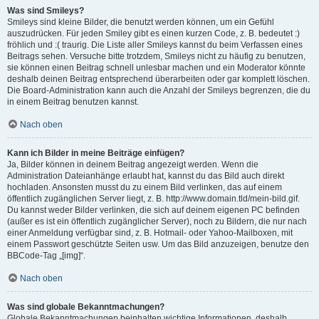
Was sind Smileys?
Smileys sind kleine Bilder, die benutzt werden können, um ein Gefühl
auszudrücken. Für jeden Smiley gibt es einen kurzen Code, z. B. bedeutet :)
fröhlich und :( traurig. Die Liste aller Smileys kannst du beim Verfassen eines
Beitrags sehen. Versuche bitte trotzdem, Smileys nicht zu häufig zu benutzen,
sie können einen Beitrag schnell unlesbar machen und ein Moderator könnte
deshalb deinen Beitrag entsprechend überarbeiten oder gar komplett löschen.
Die Board-Administration kann auch die Anzahl der Smileys begrenzen, die du
in einem Beitrag benutzen kannst.
Nach oben
Kann ich Bilder in meine Beiträge einfügen?
Ja, Bilder können in deinem Beitrag angezeigt werden. Wenn die
Administration Dateianhänge erlaubt hat, kannst du das Bild auch direkt
hochladen. Ansonsten musst du zu einem Bild verlinken, das auf einem
öffentlich zugänglichen Server liegt, z. B. http://www.domain.tld/mein-bild.gif.
Du kannst weder Bilder verlinken, die sich auf deinem eigenen PC befinden
(außer es ist ein öffentlich zugänglicher Server), noch zu Bildern, die nur nach
einer Anmeldung verfügbar sind, z. B. Hotmail- oder Yahoo-Mailboxen, mit
einem Passwort geschützte Seiten usw. Um das Bild anzuzeigen, benutze den
BBCode-Tag „[img]“.
Nach oben
Was sind globale Bekanntmachungen?
Globale Bekanntmachungen beinhalten wichtige Informationen, deshalb