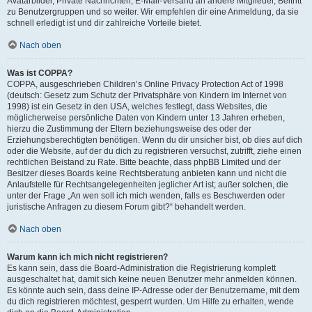
Avatarbilder, Private Nachrichten, E-Mail-Versand an andere Mitglieder, Beitritt
zu Benutzergruppen und so weiter. Wir empfehlen dir eine Anmeldung, da sie
schnell erledigt ist und dir zahlreiche Vorteile bietet.
Nach oben
Was ist COPPA?
COPPA, ausgeschrieben Children’s Online Privacy Protection Act of 1998
(deutsch: Gesetz zum Schutz der Privatsphäre von Kindern im Internet von
1998) ist ein Gesetz in den USA, welches festlegt, dass Websites, die
möglicherweise persönliche Daten von Kindern unter 13 Jahren erheben,
hierzu die Zustimmung der Eltern beziehungsweise des oder der
Erziehungsberechtigten benötigen. Wenn du dir unsicher bist, ob dies auf dich
oder die Website, auf der du dich zu registrieren versuchst, zutrifft, ziehe einen
rechtlichen Beistand zu Rate. Bitte beachte, dass phpBB Limited und der
Besitzer dieses Boards keine Rechtsberatung anbieten kann und nicht die
Anlaufstelle für Rechtsangelegenheiten jeglicher Art ist; außer solchen, die
unter der Frage „An wen soll ich mich wenden, falls es Beschwerden oder
juristische Anfragen zu diesem Forum gibt?“ behandelt werden.
Nach oben
Warum kann ich mich nicht registrieren?
Es kann sein, dass die Board-Administration die Registrierung komplett
ausgeschaltet hat, damit sich keine neuen Benutzer mehr anmelden können.
Es könnte auch sein, dass deine IP-Adresse oder der Benutzername, mit dem
du dich registrieren möchtest, gesperrt wurden. Um Hilfe zu erhalten, wende