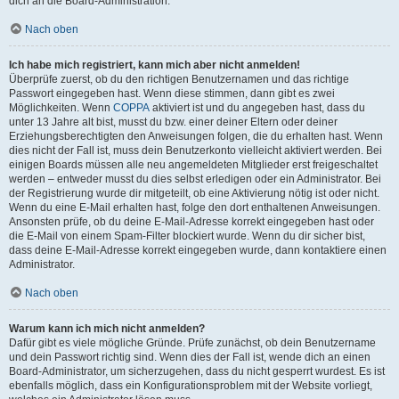
dich an die Board-Administration.
Nach oben
Ich habe mich registriert, kann mich aber nicht anmelden!
Überprüfe zuerst, ob du den richtigen Benutzernamen und das richtige
Passwort eingegeben hast. Wenn diese stimmen, dann gibt es zwei
Möglichkeiten. Wenn
COPPA
aktiviert ist und du angegeben hast, dass du
unter 13 Jahre alt bist, musst du bzw. einer deiner Eltern oder deiner
Erziehungsberechtigten den Anweisungen folgen, die du erhalten hast. Wenn
dies nicht der Fall ist, muss dein Benutzerkonto vielleicht aktiviert werden. Bei
einigen Boards müssen alle neu angemeldeten Mitglieder erst freigeschaltet
werden – entweder musst du dies selbst erledigen oder ein Administrator. Bei
der Registrierung wurde dir mitgeteilt, ob eine Aktivierung nötig ist oder nicht.
Wenn du eine E-Mail erhalten hast, folge den dort enthaltenen Anweisungen.
Ansonsten prüfe, ob du deine E-Mail-Adresse korrekt eingegeben hast oder
die E-Mail von einem Spam-Filter blockiert wurde. Wenn du dir sicher bist,
dass deine E-Mail-Adresse korrekt eingegeben wurde, dann kontaktiere einen
Administrator.
Nach oben
Warum kann ich mich nicht anmelden?
Dafür gibt es viele mögliche Gründe. Prüfe zunächst, ob dein Benutzername
und dein Passwort richtig sind. Wenn dies der Fall ist, wende dich an einen
Board-Administrator, um sicherzugehen, dass du nicht gesperrt wurdest. Es ist
ebenfalls möglich, dass ein Konfigurationsproblem mit der Website vorliegt,