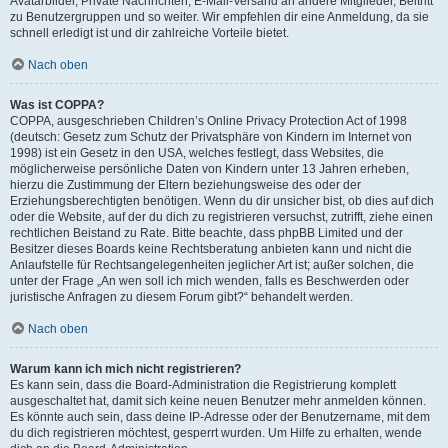
Avatarbilder, Private Nachrichten, E-Mail-Versand an andere Mitglieder, Beitritt
zu Benutzergruppen und so weiter. Wir empfehlen dir eine Anmeldung, da sie
schnell erledigt ist und dir zahlreiche Vorteile bietet.
Nach oben
Was ist COPPA?
COPPA, ausgeschrieben Children’s Online Privacy Protection Act of 1998
(deutsch: Gesetz zum Schutz der Privatsphäre von Kindern im Internet von
1998) ist ein Gesetz in den USA, welches festlegt, dass Websites, die
möglicherweise persönliche Daten von Kindern unter 13 Jahren erheben,
hierzu die Zustimmung der Eltern beziehungsweise des oder der
Erziehungsberechtigten benötigen. Wenn du dir unsicher bist, ob dies auf dich
oder die Website, auf der du dich zu registrieren versuchst, zutrifft, ziehe einen
rechtlichen Beistand zu Rate. Bitte beachte, dass phpBB Limited und der
Besitzer dieses Boards keine Rechtsberatung anbieten kann und nicht die
Anlaufstelle für Rechtsangelegenheiten jeglicher Art ist; außer solchen, die
unter der Frage „An wen soll ich mich wenden, falls es Beschwerden oder
juristische Anfragen zu diesem Forum gibt?“ behandelt werden.
Nach oben
Warum kann ich mich nicht registrieren?
Es kann sein, dass die Board-Administration die Registrierung komplett
ausgeschaltet hat, damit sich keine neuen Benutzer mehr anmelden können.
Es könnte auch sein, dass deine IP-Adresse oder der Benutzername, mit dem
du dich registrieren möchtest, gesperrt wurden. Um Hilfe zu erhalten, wende