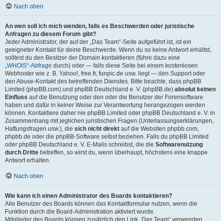
Nach oben
An wen soll ich mich wenden, falls es Beschwerden oder juristische
Anfragen zu diesem Forum gibt?
Jeder Administrator, der auf der „Das Team“-Seite aufgeführt ist, ist ein
geeigneter Kontakt für deine Beschwerde. Wenn du so keine Antwort erhältst,
solltest du den Besitzer der Domain kontaktieren (führe dazu eine
„WHOIS“-Abfrage
durch) oder — falls diese Seite bei einem kostenlosen
Webhoster wie z. B. Yahoo!, free.fr, funpic.de usw. liegt — den Support oder
den Abuse-Kontakt des betreffenden Dienstes. Bitte beachte, dass phpBB
Limited (phpBB.com) und phpBB Deutschland e. V. (phpBB.de)
absolut keinen
Einfluss
auf die Benutzung oder den oder die Benutzer der Forensoftware
haben und dafür in keiner Weise zur Verantwortung herangezogen werden
können. Kontaktiere daher nie phpBB Limited oder phpBB Deutschland e. V. in
Zusammenhang mit jeglichen juristischen Fragen (Unterlassungserklärungen,
Haftungsfragen usw.), die
sich nicht direkt
auf die Websiten phpbb.com,
phpbb.de oder die phpBB-Software selbst beziehen. Falls du phpBB Limited
oder phpBB Deutschland e. V. E-Mails schreibst, die die
Softwarenutzung
durch Dritte
betreffen, so wirst du, wenn überhaupt, höchstens eine knappe
Antwort erhalten.
Nach oben
Wie kann ich einen Administrator des Boards kontaktieren?
Alle Benutzer des Boards können das Kontaktformular nutzen, wenn die
Funktion durch die Board-Administration aktiviert wurde.
Mitglieder des Boards können zusätzlich den Link „Das Team“ verwenden.