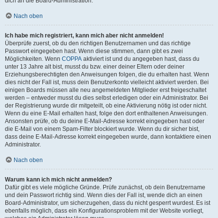
dich an die Board-Administration.
Nach oben
Ich habe mich registriert, kann mich aber nicht anmelden!
Überprüfe zuerst, ob du den richtigen Benutzernamen und das richtige
Passwort eingegeben hast. Wenn diese stimmen, dann gibt es zwei
Möglichkeiten. Wenn
COPPA
aktiviert ist und du angegeben hast, dass du
unter 13 Jahre alt bist, musst du bzw. einer deiner Eltern oder deiner
Erziehungsberechtigten den Anweisungen folgen, die du erhalten hast. Wenn
dies nicht der Fall ist, muss dein Benutzerkonto vielleicht aktiviert werden. Bei
einigen Boards müssen alle neu angemeldeten Mitglieder erst freigeschaltet
werden – entweder musst du dies selbst erledigen oder ein Administrator. Bei
der Registrierung wurde dir mitgeteilt, ob eine Aktivierung nötig ist oder nicht.
Wenn du eine E-Mail erhalten hast, folge den dort enthaltenen Anweisungen.
Ansonsten prüfe, ob du deine E-Mail-Adresse korrekt eingegeben hast oder
die E-Mail von einem Spam-Filter blockiert wurde. Wenn du dir sicher bist,
dass deine E-Mail-Adresse korrekt eingegeben wurde, dann kontaktiere einen
Administrator.
Nach oben
Warum kann ich mich nicht anmelden?
Dafür gibt es viele mögliche Gründe. Prüfe zunächst, ob dein Benutzername
und dein Passwort richtig sind. Wenn dies der Fall ist, wende dich an einen
Board-Administrator, um sicherzugehen, dass du nicht gesperrt wurdest. Es ist
ebenfalls möglich, dass ein Konfigurationsproblem mit der Website vorliegt,