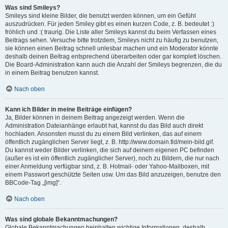
Was sind Smileys?
Smileys sind kleine Bilder, die benutzt werden können, um ein Gefühl
auszudrücken. Für jeden Smiley gibt es einen kurzen Code, z. B. bedeutet :)
fröhlich und :( traurig. Die Liste aller Smileys kannst du beim Verfassen eines
Beitrags sehen. Versuche bitte trotzdem, Smileys nicht zu häufig zu benutzen,
sie können einen Beitrag schnell unlesbar machen und ein Moderator könnte
deshalb deinen Beitrag entsprechend überarbeiten oder gar komplett löschen.
Die Board-Administration kann auch die Anzahl der Smileys begrenzen, die du
in einem Beitrag benutzen kannst.
Nach oben
Kann ich Bilder in meine Beiträge einfügen?
Ja, Bilder können in deinem Beitrag angezeigt werden. Wenn die
Administration Dateianhänge erlaubt hat, kannst du das Bild auch direkt
hochladen. Ansonsten musst du zu einem Bild verlinken, das auf einem
öffentlich zugänglichen Server liegt, z. B. http://www.domain.tld/mein-bild.gif.
Du kannst weder Bilder verlinken, die sich auf deinem eigenen PC befinden
(außer es ist ein öffentlich zugänglicher Server), noch zu Bildern, die nur nach
einer Anmeldung verfügbar sind, z. B. Hotmail- oder Yahoo-Mailboxen, mit
einem Passwort geschützte Seiten usw. Um das Bild anzuzeigen, benutze den
BBCode-Tag „[img]“.
Nach oben
Was sind globale Bekanntmachungen?
Globale Bekanntmachungen beinhalten wichtige Informationen, deshalb